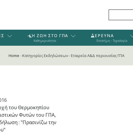
ΕΣ
Η ΖΩΗ ΣΤΟ ΓΠΑ
ΕΡΕΥΝΑ
Καθημερινότητα
Επιστήμη - Τεχνολογία
Home
-
Κατηγορίες Εκδηλώσεων
-
Εταιρεία Α&Δ περιουσίας ΓΠΑ
016
οχή του Θερμοκηπίου
ιστικών Φυτών του ΓΠΑ,
δήλωση : "Πρασινίζω την
ου"