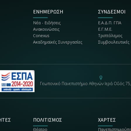
ΕΝΗΜΕΡΩΣΗ
ΣΥΝΔΕΣΜΟΙ
Νέα - Ειδήσεις
Ε.Α.Δ.Π. ΓΠΑ
Ανακοινώσεις
Ε.Γ.Μ.Ε.
Conexus
Τριπτόλεμος
Ακαδημαϊκές Συνεργασίες
Συμβουλευτικές 
Γεωπονικό Πανεπιστήμιο Αθηνών Ιερά Οδός 75,
ΗΤΕΣ
ΠΟΛΙΤΙΣΜΟΣ
ΧΑΡΤΕΣ
Θέατρο
Πανεπιστημιούπ