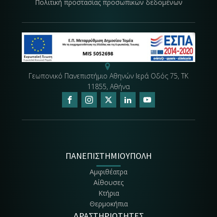
Πολιτική προστασίας προσωπικών δεδομένων
Γεωπονικό Πανεπιστήμιο Αθηνών Ιερά Οδός 75, ΤΚ
11855, Αθήνα
ΠΑΝΕΠΙΣΤΗΜΙΟΥΠΟΛΗ
Αμφιθέατρα
Αίθουσες
Κτήρια
Θερμοκήπια
ΔΡΑΣΤΗΡΙΟΤΗΤΕΣ