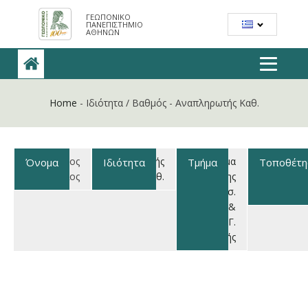
ΟΝΟΜΑ
ΙΔΙΟΤΗΤΑ
ΤΜΗΜΑ
ΤΟΠΟΘΕΤΗΣΗ
ΓΕΩΠΟΝΙΚΟ
ΠΑΝΕΠΙΣΤΗΜΙΟ
ΑΘΗΝΩΝ
Home
-
Ιδιότητα / Βαθμός
-
Αναπληρωτής Καθ.
Γασπαράτος
Αναπληρωτής
Τμήμα
Εδαφολογ
Διονύσιος
Καθ.
Αξιοπ/σης
& Γεωργι
Φυσ.
Χημε
Πόρων &
Γ.
Μηχανικής