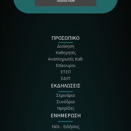
Τμήμα Περιφερειακής & Οικονομ. Ανάπτυξης
Τμήμα Πολιτισμού & Αγροτικού Τουρισμού
Τμήμα Διοίκησης Συστημάτων Εφοδια-σμού
ΠΡΟΣΩΠΙΚΟ
Διοίκηση
Τμήμα Διοίκησης, Οικονομίας & Επικοι-νωνίας Πολιτιστικών &
Καθηγητές
Τουριστικών Μονά-δων - ΔΟΕΠΤΜ
Αναπληρωτές Καθ.
Επίκουροι
ΕΤΕΠ
ΕΔΙΠ
ΕΚΔΗΛΩΣΕΙΣ
Σεμινάρια
Συνέδρια
Ημερίδες
ΕΝΗΜΕΡΩΣΗ
Νέα - Ειδήσεις