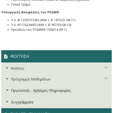
Γενικό Τμήμα
Υπουργικές Αποφάσεις του ΥΠΔΜΘ
Υ.Α. Φ 12/97315/Β3 (ΦΕΚ τ. Β’ 1915/31-08-11)
Υ.Α. Φ1/76244/Β3 (ΦΕΚ τ. Β’ 957/30-06-10)
Εγκύκλιος του ΥΠΔΒΜΘ 1506/14-09-11
ΦΟΙΤΗΣΗ
Αιτήσεις
Πρόγραμμα Μαθημάτων
Σπουδαστικά Θέματα
Πρακτική Άσκηση
Χειμερινό Πρόγραμμα
Πρωτοετείς - Χρήσιμες Πληροφορίες
Δωρεάν Σίτιση
Εαρινό Πρόγραμμα
Συγγράμματα
Στεγαστικό Επίδομα
Προγράμματα Εξεταστικής