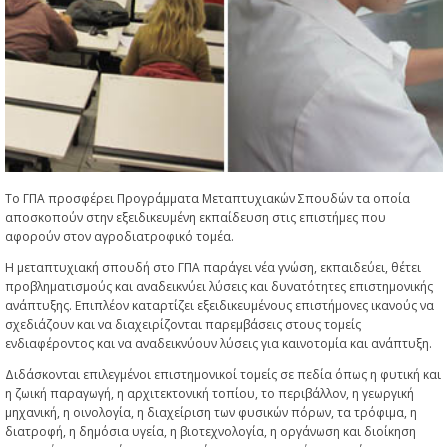
Το ΓΠΑ προσφέρει Προγράμματα Μεταπτυχιακών Σπουδών τα οποία
αποσκοπούν στην εξειδικευμένη εκπαίδευση στις επιστήμες που
αφορούν στον αγροδιατροφικό τομέα.
Η μεταπτυχιακή σπουδή στο ΓΠΑ παράγει νέα γνώση, εκπαιδεύει, θέτει
προβληματισμούς και αναδεικνύει λύσεις και δυνατότητες επιστημονικής
ανάπτυξης. Επιπλέον καταρτίζει εξειδικευμένους επιστήμονες ικανούς να
σχεδιάζουν και να διαχειρίζονται παρεμβάσεις στους τομείς
ενδιαφέροντος και να αναδεικνύουν λύσεις για καινοτομία και ανάπτυξη.
Διδάσκονται επιλεγμένοι επιστημονικοί τομείς σε πεδία όπως η φυτική και
η ζωική παραγωγή, η αρχιτεκτονική τοπίου, το περιβάλλον, η γεωργική
μηχανική, η οινολογία, η διαχείριση των φυσικών πόρων, τα τρόφιμα, η
διατροφή, η δημόσια υγεία, η βιοτεχνολογία, η οργάνωση και διοίκηση