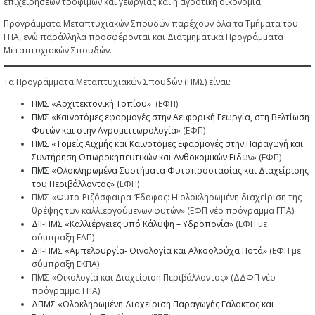
επιχειρήσεων τροφίμων και γεωργίας και η αγροτική οικονομία.
Προγράμματα Μεταπτυχιακών Σπουδών παρέχουν όλα τα Τμήματα του
ΓΠΑ, ενώ παράλληλα προσφέρονται και Διατμηματικά Προγράμματα
Μεταπτυχιακών Σπουδών.
Tα Προγράμματα Μεταπτυχιακών Σπουδών (ΠΜΣ) είναι:
ΠΜΣ «Αρχιτεκτονική Τοπίου»
(ΕΦΠ)
ΠΜΣ «Καινοτόμες εφαρμογές στην Αειφορική Γεωργία, στη Βελτίωση
Φυτών και στην Αγρομετεωρολογία
» (ΕΦΠ)
ΠΜΣ «Τομείς Αιχμής και Καινοτόμες Εφαρμογές στην Παραγωγή και
Συντήρηση Οπωροκηπευτικών και Ανθοκομικών Ειδών»
(ΕΦΠ)
ΠΜΣ «Ολοκληρωμένα Συστήματα Φυτοπροστασίας και Διαχείρισης
του Περιβάλλοντος»
(ΕΦΠ)
ΠΜΣ «Φυτο-Ριζόσφαιρα-‘Εδαφος: Η ολοκληρωμένη διαχείριση της
θρέψης των καλλιεργούμενων φυτών» (ΕΦΠ νέο πρόγραμμα ΓΠΑ)
ΔΙΙ-ΠΜΣ «Καλλιέργειες υπό Κάλυψη – Υδροπονία»
(ΕΦΠ με
σύμπραξη ΕΑΠ)
ΔΙΙ-ΠΜΣ «Αμπελουργία- Οινολογία και Αλκοολούχα Ποτά»
(ΕΦΠ με
σύμπραξη ΕΚΠΑ)
ΠΜΣ «Οικολογία και Διαχείριση Περιβάλλοντος» (ΔΔΦΠ νέο
πρόγραμμα ΓΠΑ)
ΔΠΜΣ «Ολοκληρωμένη Διαχείριση Παραγωγής Γάλακτος και