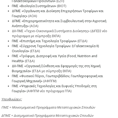
Γαλακτοκομικών Προϊόντων»
(ΕΖΠ)
ΠΜΣ «Βιολογία Συστημάτων»
(ΒΙΟΤ)
ΔΠΜΣ «Οργάνωση και Διοίκηση Επιχειρήσεων Τροφίμων και
Γεωργίας»
(ΑΟΑ)
ΔΠΜΣ «Επιχειρηματικότητα και Συμβουλευτική στην Αγροτική
Ανάπτυξη»
(ΑΟΑ)
ΔΙΙ-ΠΜΣ «Τεχνο-Οικονομικά Συστήματα Διοίκησης» (ΔΙΓΕΣΕ νέο
πρόγραμμα με σύμπραξη ΕΚΠΑ)
ΠΜΣ «Επιστήμη και Τεχνολογία Τροφίμων»
(ΕΤΔΑ)
ΠΜΣ «Σύγχρονη Τεχνολογία Τροφίμων. Ι) Γαλακτοκομία ΙΙ)
Οινολογία»
(ΕΤΔΑ)
ΠΜΣ «Τρόφιμα, Διατροφή και Υγεία (Food, Nutrition and
Health)»
(ΕΤΔΑ)
ΔΙΙ-ΠΜΣ «Οργανική Σύνθεση και Εφαρμογές της στη Χημική
Βιομηχανία»
(ΕΤΔΑ με σύμπραξη ΕΚΠΑ)
ΠΜΣ «Φυσικοί Πόροι, Γεωπεριβάλλον, Γεωπληροφορική και
Γεωργική Μηχανική»
(ΑΦΠΓΜ)
ΠΜΣ «Ψηφιακές Τεχνολογίες και Ευφυείς Υποδομές στη
Γεωργία»
(ΑΦΠΓΜ νέο πρόγραμμα ΓΠΑ)
Υπενθυμίσεις:
ΠΜΣ = Μονοτμηματικά Προγράμματα Μεταπτυχιακών Σπουδών
ΔΠΜΣ = Διατμηματικά Προγράμματα Μεταπτυχιακών Σπουδών