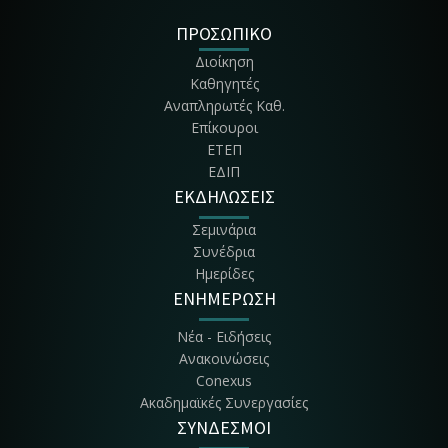
Τμήμα Διοίκησης Συστημάτων Εφοδια-σμού
ΠΡΟΣΩΠΙΚΟ
Διοίκηση
Τμήμα Διοίκησης, Οικονομίας & Επικοι-νωνίας Πολιτιστικών &
Καθηγητές
Τουριστικών Μονά-δων - ΔΟΕΠΤΜ
Αναπληρωτές Καθ.
Επίκουροι
ΕΤΕΠ
ΕΔΙΠ
ΕΚΔΗΛΩΣΕΙΣ
Σεμινάρια
Συνέδρια
Ημερίδες
ΕΝΗΜΕΡΩΣΗ
Νέα - Ειδήσεις
Ανακοινώσεις
Conexus
Ακαδημαϊκές Συνεργασίες
ΣΥΝΔΕΣΜΟΙ