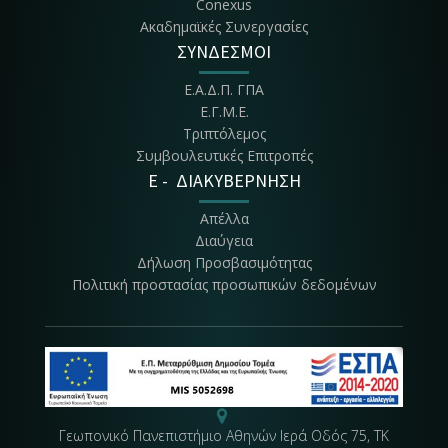
Conexus
Ακαδημαϊκές Συνεργασίες
ΣΥΝΔΕΣΜΟΙ
Ε.Α.Δ.Π. ΓΠΑ
Ε.Γ.Μ.Ε.
Τριπτόλεμος
Συμβουλευτικές Επιτροπές
E - ΔΙΑΚΥΒΕΡΝΗΣΗ
Απέλλα
Διαύγεια
Δήλωση Προσβασιμότητας
Πολιτική προστασίας προσωπικών δεδομένων
Γεωπονικό Πανεπιστήμιο Αθηνών Ιερά Οδός 75, ΤΚ