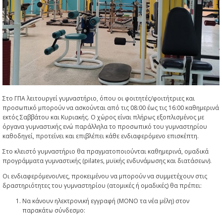
Στο ΓΠΑ λειτουργεί γυμναστήριο, όπου οι φοιτητές/φοιτήτριες και
προσωπικό μπορούν να ασκούνται από τις 08:00 έως τις 16:00 καθημερινά
εκτός Σαββάτου και Κυριακής. Ο χώρος είναι πλήρως εξοπλισμένος με
όργανα γυμναστικής ενώ παράλληλα το προσωπικό του γυμναστηρίου
καθοδηγεί, προτείνει και επιβλέπει κάθε ενδιαφερόμενο επισκέπτη.
Στο κλειστό γυμναστήριο θα πραγματοποιούνται καθημερινά, ομαδικά
προγράμματα γυμναστικής (pilates, μυϊκής ενδυνάμωσης και διατάσεων).
Οι ενδιαφερόμενοι/νες, προκειμένου να μπορούν να συμμετέχουν στις
δραστηριότητες του γυμναστηρίου (ατομικές ή ομαδικές) θα πρέπει:
Να κάνουν ηλεκτρονική εγγραφή (MONO τα νέα μέλη) στον
παρακάτω σύνδεσμο: