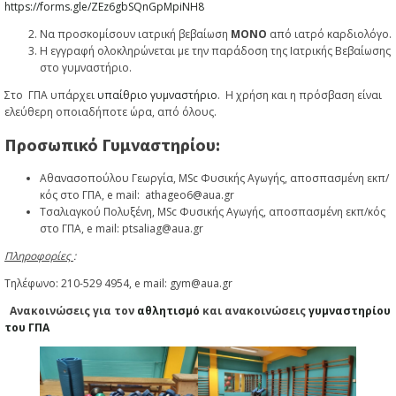
https://forms.gle/ZEz6gbSQnGpMpiNH8
Να προσκομίσουν ιατρική βεβαίωση
ΜΟΝΟ
από ιατρό καρδιολόγο.
Η εγγραφή ολοκληρώνεται με την παράδοση της Ιατρικής Βεβαίωσης
στο γυμναστήριο.
Στο ΓΠΑ υπάρχει
υπαίθριο γυμναστήριο
. Η χρήση και η πρόσβαση είναι
ελεύθερη οποιαδήποτε ώρα, από όλους.
Προσωπικό Γυμναστηρίου:
Αθανασοπούλου Γεωργία, MSc Φυσικής Αγωγής, αποσπασμένη εκπ/
κός στο ΓΠΑ, e mail: athageo6@aua.gr
Τσαλιαγκού Πολυξένη, MSc Φυσικής Αγωγής, αποσπασμένη εκπ/κός
στο ΓΠΑ, e mail: ptsaliag@aua.gr
Πληροφορίες
:
Τηλέφωνο: 210-529 4954, e mail: gym@aua.gr
Ανακοινώσεις για τον
αθλητισμό
και ανακοινώσεις
γυμναστηρίου
του ΓΠΑ