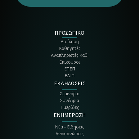
Τμήμα Περιφερειακής & Οικονομ. Ανάπτυξης
Τμήμα Πολιτισμού & Αγροτικού Τουρισμού
Τμήμα Διοίκησης Συστημάτων Εφοδια-σμού
ΠΡΟΣΩΠΙΚΟ
Διοίκηση
Τμήμα Διοίκησης, Οικονομίας & Επικοι-νωνίας Πολιτιστικών &
Καθηγητές
Τουριστικών Μονά-δων - ΔΟΕΠΤΜ
Αναπληρωτές Καθ.
Επίκουροι
ΕΤΕΠ
ΕΔΙΠ
ΕΚΔΗΛΩΣΕΙΣ
Σεμινάρια
Συνέδρια
Ημερίδες
ΕΝΗΜΕΡΩΣΗ
Νέα - Ειδήσεις
Ανακοινώσεις