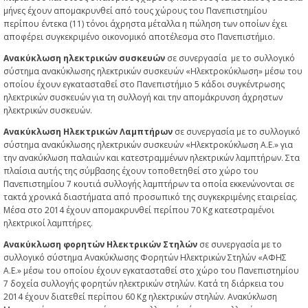
μήνες έχουν απομακρυνθεί από τους χώρους του Πανεπιστημίου
περίπου έντεκα (11) τόνοι άχρηστα μέταλλα η πώληση των οποίων έχει
αποφέρει συγκεκριμένο οικονομικό αποτέλεσμα στο Πανεπιστήμιο.
Ανακύκλωση ηλεκτρικών συσκευών
σε συνεργασία με το συλλογικό
σύστημα ανακύκλωσης ηλεκτρικών συσκευών «Ηλεκτροκύκλωση» μέσω του
οποίου έχουν εγκατασταθεί στο Πανεπιστήμιο 5 κάδοι συγκέντρωσης
ηλεκτρικών συσκευών για τη συλλογή και την απομάκρυνση άχρηστων
ηλεκτρικών συσκευών.
Ανακύκλωση Ηλεκτρικών Λαμπτήρων
σε συνεργασία με το συλλογικό
σύστημα ανακύκλωσης ηλεκτρικών συσκευών «Ηλεκτροκύκλωση Α.Ε.» για
την ανακύκλωση παλαιών και κατεστραμμένων ηλεκτρικών λαμπτήρων. Στα
πλαίσια αυτής της σύμβασης έχουν τοποθετηθεί στο χώρο του
Πανεπιστημίου 7 κουτιά συλλογής λαμπτήρων τα οποία εκκενώνονται σε
τακτά χρονικά διαστήματα από προσωπικό της συγκεκριμένης εταιρείας.
Μέσα στο 2014 έχουν απομακρυνθεί περίπου 70 Kg κατεστραμένοι
ηλεκτρικοί λαμπτήρες.
Ανακύκλωση φορητών Ηλεκτρικών Στηλών
σε συνεργασία με το
συλλογικό σύστημα Ανακύκλωσης Φορητών Ηλεκτρικών Στηλών «ΑΦΗΣ
Α.Ε.» μέσω του οποίου έχουν εγκατασταθεί στο χώρο του Πανεπιστημίου
7 δοχεία συλλογής φορητών ηλεκτρικών στηλών. Κατά τη διάρκεια του
2014 έχουν διατεθεί περίπου 60 Kg ηλεκτρικών στηλών. Ανακύκλωση