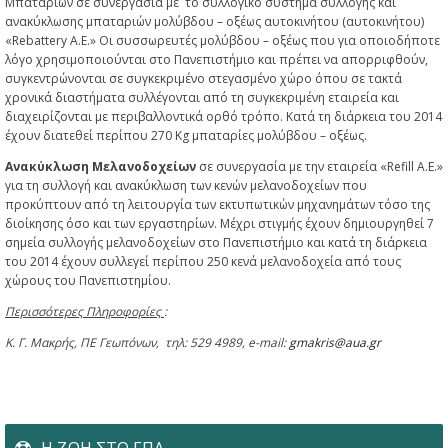
Μπαταριών σε συνεργασία με το συλλογικό σύστημα συλλογής και
ανακύκλωσης μπαταριών μολύβδου – οξέως αυτοκινήτου (αυτοκινήτου)
«Rebattery Α.Ε.» Οι συσσωρευτές μολύβδου – οξέως που για οποιοδήποτε
λόγο χρησιμοποιούνται στο Πανεπιστήμιο και πρέπει να απορριφθούν,
συγκεντρώνονται σε συγκεκριμένο στεγασμένο χώρο όπου σε τακτά
χρονικά διαστήματα συλλέγονται από τη συγκεκριμένη εταιρεία και
διαχειρίζονται με περιβαλλοντικά ορθό τρόπο. Κατά τη διάρκεια του 2014
έχουν διατεθεί περίπου 270 Kg μπαταρίες μολύβδου – οξέως.
Ανακύκλωση Μελανοδοχείων
σε συνεργασία με την εταιρεία «Refill A.E.»
για τη συλλογή και ανακύκλωση των κενών μελανοδοχείων που
προκύπτουν από τη λειτουργία των εκτυπωτικών μηχανημάτων τόσο της
διοίκησης όσο και των εργαστηρίων. Μέχρι στιγμής έχουν δημιουργηθεί 7
σημεία συλλογής μελανοδοχείων στο Πανεπιστήμιο και κατά τη διάρκεια
του 2014 έχουν συλλεγεί περίπου 250 κενά μελανοδοχεία από τους
χώρους του Πανεπιστημίου.
Περισσότερες Πληροφορίες
:
Κ. Γ. Μακρής, ΠΕ Γεωπόνων, τηλ: 529 4989, e-mail:
gmakris@aua.gr