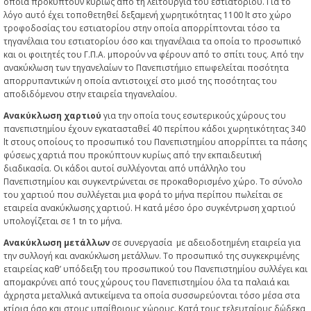
οποία προκύπτουν κυρίως από τη λειτουργία του εστιατορίου. Για το
λόγο αυτό έχει τοποθετηθεί δεξαμενή χωρητικότητας 1100 lt στο χώρο
τροφοδοσίας του εστιατορίου στην οποία απορρίπτονται τόσο τα
τηγανέλαια του εστιατορίου όσο και τηγανέλαια τα οποία το προσωπικό
και οι φοιτητές του Γ.Π.Α. μπορούν να φέρουν από το σπίτι τους. Από την
ανακύκλωση των τηγανελαίων το Πανεπιστήμιο επωφελείται ποσότητα
απορρυπαντικών η οποία αντιστοιχεί στο μισό της ποσότητας του
αποδιδόμενου στην εταιρεία τηγανελαίου.
Ανακύκλωση χαρτιού
για την οποία τους εσωτερικούς χώρους του
πανεπιστημίου έχουν εγκατασταθεί 40 περίπου κάδοι χωρητικότητας 340
lt στους οποίους το προσωπικό του Πανεπιστημίου απορρίπτει τα πάσης
φύσεως χαρτιά που προκύπτουν κυρίως από την εκπαιδευτική
διαδικασία. Οι κάδοι αυτοί συλλέγονται από υπάλληλο του
Πανεπιστημίου και συγκεντρώνεται σε προκαθορισμένο χώρο. Το σύνολο
του χαρτιού που συλλέγεται μια φορά το μήνα περίπου πωλείται σε
εταιρεία ανακύκλωσης χαρτιού. Η κατά μέσο όρο συγκέντρωση χαρτιού
υπολογίζεται σε 1 tn το μήνα.
Ανακύκλωση μετάλλων
σε συνεργασία με αδειοδοτημένη εταιρεία για
την συλλογή και ανακύκλωση μετάλλων. Το προσωπικό της συγκεκριμένης
εταιρείας καθ’ υπόδειξη του προσωπικού του Πανεπιστημίου συλλέγει και
απομακρύνει από τους χώρους του Πανεπιστημίου όλα τα παλαιά και
άχρηστα μεταλλικά αντικείμενα τα οποία συσσωρεύονται τόσο μέσα στα
κτίρια όσο και στους υπαίθριους χώρους. Κατά τους τελευταίους δώδεκα