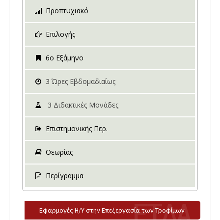
Προπτυχιακό
Επιλογής
6ο Εξάμηνο
3
Ώρες Εβδομαδιαίως
3
Διδακτικές Μονάδες
Επιστημονικής Περ.
Θεωρίας
Περίγραμμα
Εφαρμογές Η/Υ στην Επεξεργασία των Τροφίμων