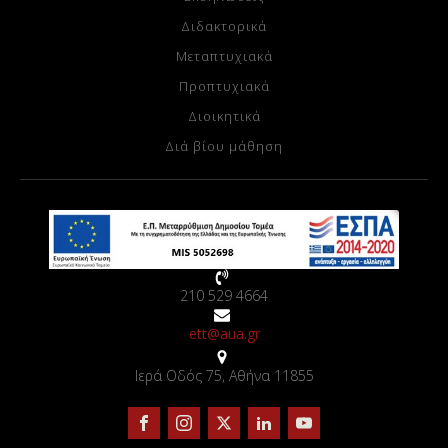
Διδακτορικά
Μεταπτυχιακά
Προπτυχιακά
Διοικητικά
Διά βίου μάθηση
210 529 4664
ett@aua.gr
Ιερά Οδός 75, Αθήνα 11855