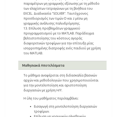
παραμέτρων μη γραμμικής εξίσωσης με τη μέθοδο
των ελαχίστων τετραγώνων με τη βοήθεια του
EXCEL. Διαδικασία "SOLVER". Ταυτόχρονος
προσδιορισμός των τιμών D και z μέσω μη
γραμμικής ανάλυσης παλινδρόμησης.
13. Επίλυση προβλημάτων γραμμικού
προγραμματισμού με το MATLAB. Παράδειγμα
βελτιστοποίησης του κόστους αγοράς
διαφορετικών τροφίμων για την επίτευξη μίας
ισορροπημένης διατροφής ενός παιδιού με χρήση
του MATLAB.
Μαθησιακά Αποτελέσματα
Το μάθημα αναφέρεται στη διδασκαλία βασικών
αρχών και μεθοδολογιών που χρησιμοποιούνται
για την μοντελοποίηση και αριστοποίηση
διεργασιών με χρήση Η/Υ.
Η ύλη του μαθήματος περιλαμβάνει:
Εισαγωγή στη μοντελοποίηση διεργασιών
τροφίμων.
Επίλυση μη γραμμικών αλγεβρικών