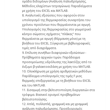
ομάδα δεδομένων (Ανάλυση παλινδρόμησης,
Μέθοδος ελαχίστων τετραγώνων). Παραδείγματα
με χρήση του EXCEL και MATLAB.
8. Αναλυτικές εξισώσεις που αφορούν στον
υπολογισμό της θερμοκρασίας συναρτήσει του
χρόνου προϊόντων που θερμαίνονται με αγωγή.
Υπολογισμός της θερμοκρασίας στο γεωμετρικό
κέντρο σώματος σχήματος "πλάκας" που
θερμαίνεται με αγωγή (θέρμανση μόνο) με τη
βοήθεια του EXCEL. Σύγκριση με βιβλιογραφικές
τιμές από διαγράμματα.
9. Επίλυση συνήθων διαφορικών εξισώσεων -
Πρόβληματα αρχικών τιμών. Παράδειγμα
προσομοίωσης υδρόλυσης της λακτόζης από το
ένζυμο β-γαλακτοσιδάση με χρήση του MATLAB.
10. Ολοκλήρωση με χρήση αριθμητικών μεθόδων.
Παράδειγμα υπολογισμός της τιμής F μιας
θερμικής επεξεργασίας με τη βοήθεια του EXCEL
και του MATLAB.
11. Εισαγωγή στην βελτιστοποίηση διεργασιών στα
τρόφιμα. Βασικοί ορισμοί προβλημάτων
βελτιστοποίησης.
12. Απλή, πολλαπλή, γραμμική και μη γραμμική
ανάλυση παλινδρόμησης. Προσδιορισμός