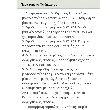
Περιεχόμενο Μαθήματος
1. Δομή/Απαιτήσεις Μαθήματος. Εισαγωγή στη
μοντελοποίηση διεργασιών τροφίμων. Εισαγωγή σε
βασικές έννοιες για τη χρήση του EXCEL.
2. Εκμάθηση του λογισμικού MATLAB I: Εκμάθηση
βασικών εντολών λειτουργίας του λογισμικού και
χειρισμός διανυσμάτων και πινάκων.
3. Εκμάθηση του λογισμικού MATLAB IΙ: Γραφικές
παραστάσεις και προγραμματισμός (δομές
ελέγχου, m-files).
4. Επίλυση ισοζυγίων μάζας (συστήματα γραμμικών
αλγεβρικών εξισώσεων). Παραδείγματα ε χρήση
του MATLAB και του EXCEL.
5. Επίλυση προβλημάτων μηχανικής και
βιοτεχνολογίας τροφίμων που εκφράζονται μέσω
μίας μη- γραμμικής αλγεβρικής εξίσωσης ή
συστημάτων μη-γραμμικών αλγεβρικών εξισώσεων.
6. Αριθμητικοί μέθοδοι "Διαδοχικών
Αντικαταστάσεων", "Διχοτόμησης", "Newton-
Raphson" για την επίλυση μη γραμμικών
αλγεβρικών εξισώσεων.
7. Προσαρμογή καμπύλης (curve fitting) σε μία