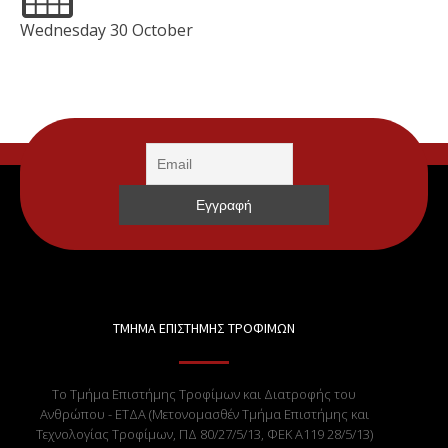
Wednesday 30 October
ΤΜΗΜΑ ΕΠΙΣΤΗΜΗΣ ΤΡΟΦΙΜΩΝ
Το Τμήμα Επιστήμης Τροφίμων και Διατροφής του
Ανθρώπου - ΕΤΔΑ (Μετονομασθέν Τμήμα Επιστήμης και
Τεχνολογίας Τροφίμων, ΠΔ 80/27/5/13, ΦΕΚ Α119 28/5/13)