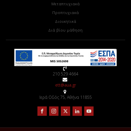
Μεταπτυχιακά
Προπτυχιακά
Διοικητικά
Διά βίου μάθηση
210 529 4664
ett@aua.gr
Ιερά Οδός 75, Αθήνα 11855