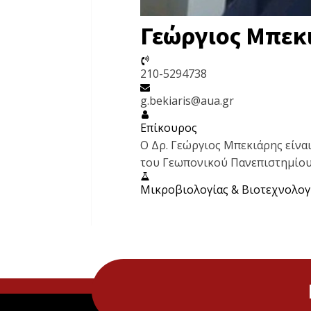
Γεώργιος Μπεκ
210-5294738
g.bekiaris@aua.gr
Επίκουρος
Ο Δρ. Γεώργιος Μπεκιάρης είνα
του Γεωπονικού Πανεπιστημίου
Μικροβιολογίας & Βιοτεχνολο