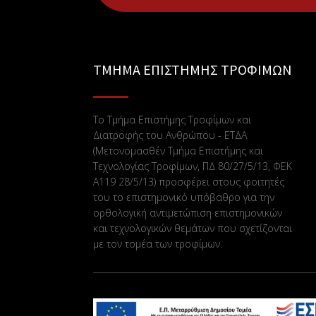
ΤΜΗΜΑ ΕΠΙΣΤΗΜΗΣ ΤΡΟΦΙΜΩΝ
Το Τμήμα Επιστήμης Τροφίμων και
Διατροφής του Ανθρώπου - ΕΤΔΑ
(Μετονομασθέν Τμήμα Επιστήμης και
Τεχνολογίας Τροφίμων, ΠΔ 80/27/5/13, ΦΕΚ
Α119 28/5/13) προσφέρει στους φοιτητές
του το επιστημονικό υπόβαθρο για την
ορθολογική αντιμετώπιση επιστημονικών
και τεχνολογικών θεμάτων που σχετίζονται
με τον τομέα των τροφίμων.