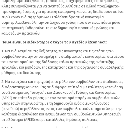
συμπληρωματικές γνώσεις (πρακτικές, επιχειρηματικές, επιστημονικές,
κ.λπ.) συνεργάζονται για να αναπτύξουν λύσεις σε ειδικά προβλήματα-
προκλήσεις, έτοιμες για πρακτική εφαρμογή, και να τις διαδώσουν σε ένα
ευρύ κοινό ενδιαφερόμενων. Η αλληλεπιδραστική καινοτομία
συμπεριλαμβάνει όλη την υπάρχουσα γνώση που δεν είναι πάντα μόνο
επιστημονική. Ενθαρρύνει τη συν-δημιουργία πρακτικής γνώσης και
καινοτόμων πρακτικών.
Ποιοι είναι οι ειδικότεροι στόχοι του σχεδίου i2connect;
1. Να ενδυναμώσει τις δεξιότητες, τις ικανότητες και τις στάσεις των
συμβούλων για την υποστήριξη της διαδραστικής καινοτομίας, δια μέσου
του εντοπισμού και της διάδοσης καλών πρακτικών, της ανάπτυξης
εργαλείων και μεθόδων, της κατάρτισης και της οργάνωσης συναδελφικής
μάθησης και δικτύωσης.
2. Να ενισχύσει και περιγράψει το ρόλο των συμβούλων στις διαδικασίες
διαδραστικής καινοτομίας σε διάφορα επίπεδα: με καλύτερη κατανόηση
του Συστήματος Γεωργικής και Δασοκομικής Γνώσης και Καινοτομίας
(AFKIS) σε επίπεδο χώρας, με τον εντοπισμό παρόχων συμβουλευτικών
υπηρεσιών στην Ευρώπη, με τη δημιουργία ενός διευκολύνοντος
(ευνοϊκού) περιβάλλοντος εντός των συμβουλευτικών υπηρεσιών, με την
καλύτερη διασύνδεση και ενσωμάτωση των συμβουλευτικών υπηρεσιών
στο Σύστημα (AFKIS) και με κατάλληλες δημόσιες πολιτικές.