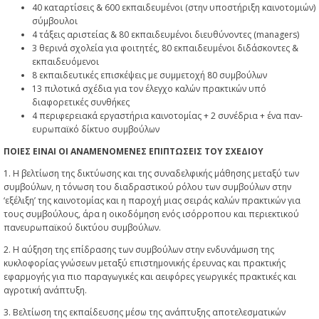
40 καταρτίσεις & 600 εκπαιδευμένοι (στην υποστήριξη καινοτομιών)
σύμβουλοι
4 τάξεις αριστείας & 80 εκπαιδευμένοι διευθύνοντες (managers)
3 θερινά σχολεία για φοιτητές, 80 εκπαιδευμένοι διδάσκοντες &
εκπαιδευόμενοι
8 εκπαιδευτικές επισκέψεις με συμμετοχή 80 συμβούλων
13 πιλοτικά σχέδια για τον έλεγχο καλών πρακτικών υπό
διαφορετικές συνθήκες
4 περιφερειακά εργαστήρια καινοτομίας + 2 συνέδρια + ένα παν-
ευρωπαϊκό δίκτυο συμβούλων
ΠΟΙΕΣ ΕΙΝΑΙ ΟΙ ΑΝΑΜΕΝΟΜΕΝΕΣ ΕΠΙΠΤΩΣΕΙΣ ΤΟΥ ΣΧΕΔΙΟΥ
1. Η βελτίωση της δικτύωσης και της συναδελφικής μάθησης μεταξύ των
συμβούλων, η τόνωση του διαδραστικού ρόλου των συμβούλων στην
‘εξέλιξη’ της καινοτομίας και η παροχή μιας σειράς καλών πρακτικών για
τους συμβούλους, άρα η οικοδόμηση ενός ισόρροπου και περιεκτικού
πανευρωπαϊκού δικτύου συμβούλων.
2. Η αύξηση της επίδρασης των συμβούλων στην ενδυνάμωση της
κυκλοφορίας γνώσεων μεταξύ επιστημονικής έρευνας και πρακτικής
εφαρμογής για πιο παραγωγικές και αειφόρες γεωργικές πρακτικές και
αγροτική ανάπτυξη.
3. Βελτίωση της εκπαίδευσης μέσω της ανάπτυξης αποτελεσματικών