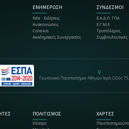
ΕΝΗΜΕΡΩΣΗ
ΣΥΝΔΕΣΜΟΙ
Νέα - Ειδήσεις
Ε.Α.Δ.Π. ΓΠΑ
Ανακοινώσεις
Ε.Γ.Μ.Ε.
Conexus
Τριπτόλεμος
Ακαδημαϊκές Συνεργασίες
Συμβουλευτικές 
Γεωπονικό Πανεπιστήμιο Αθηνών Ιερά Οδός 75,
ΗΤΕΣ
ΠΟΛΙΤΙΣΜΟΣ
ΧΑΡΤΕΣ
Θέατρο
Πανεπιστημιούπ