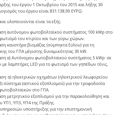
αρξης του έργου 1 Οκτωβρίου του 2015 και λήξης 30
ογισμός του έργου είναι 831.138,90 ΕΥΡΩ.
αι υλοποιούνται είναι τα εξής:
ταση αυτόνομου φωτοβολταϊκού συστήματος 100 kWp στο
 φωτισμό του κτιρίου και των γύρω χώρων.
αση καυστήρα βιομάζας (σύμπηκτα ξύλου) για τη
κης του ΓΠΑ μέγιστης δυναμικότητας 30 kW.
ταση α) Αυτόνομου φωτοβολταϊκού συστήματος 5 kWp σε
ν με λαμπτήρες LED για το φωτισμό των γηπέδων τένις,
ταση: α) ηλεκτρικών οχημάτων (ηλεκτρικού λεωφορείου
β) σύστημα (αστικού εξοπλισμού) για την τροφοδοσία
 φωτοβολταϊκών στο ΓΠΑ.
αση μετρητικού εξοπλισμού για την παρακολούθηση και
 ΥΠ1, ΥΠ3, ΥΠ4 της Πράξης.
 υπηρεσιών υποστήριξης για την επιστημονική