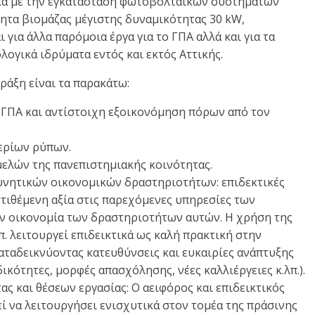
ακα με την εγκατάσταση φωτοβολταϊκών συστημάτων
ητα βιομάζας μέγιστης δυναμικότητας 30 kW,
 για άλλα παρόμοια έργα για το ΓΠΑ αλλά και για τα
λογικά ιδρύματα εντός και εκτός Αττικής.
ράξη είναι τα παρακάτω:
 ΓΠΑ και αντίστοιχη εξοικονόμηση πόρων από τον
ερίων ρύπων.
μελών της πανεπιστημιακής κοινότητας.
υνητικών οικονομικών δραστηριοτήτων: επιδεκτικές
ιθέμενη αξία στις παρεχόμενες υπηρεσίες των
ην οικονομία των δραστηριοτήτων αυτών. Η χρήση της
λπ. λειτουργεί επιδεικτικά ως καλή πρακτική στην
αταδεικνύοντας κατευθύνσεις και ευκαιρίες ανάπτυξης
δικότητες, μορφές απασχόλησης, νέες καλλιέργειες κ.λπ.).
ς και θέσεων εργασίας: Ο αειφόρος και επιδεικτικός
 να λειτουργήσει ενισχυτικά στον τομέα της πράσινης