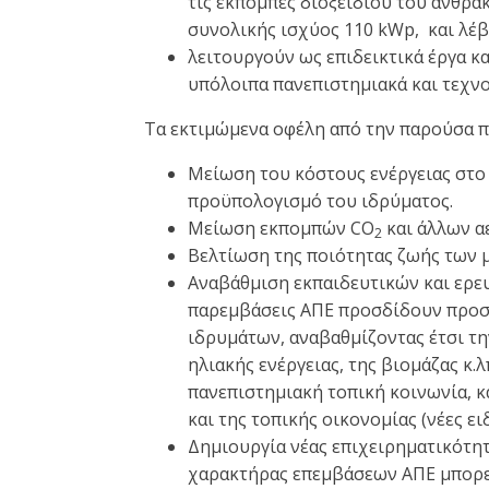
τις εκπομπές διοξειδίου του άνθρ
συνολικής ισχύος 110 kWp, και λέβ
λειτουργούν ως επιδεικτικά έργα και
υπόλοιπα πανεπιστημιακά και τεχνο
Τα εκτιμώμενα οφέλη από την παρούσα π
Μείωση του κόστους ενέργειας στο
προϋπολογισμό του ιδρύματος.
Μείωση εκπομπών CO
και άλλων α
2
Βελτίωση της ποιότητας ζωής των 
Αναβάθμιση εκπαιδευτικών και ερε
παρεμβάσεις ΑΠΕ προσδίδουν προστ
ιδρυμάτων, αναβαθμίζοντας έτσι τ
ηλιακής ενέργειας, της βιομάζας κ.
πανεπιστημιακή τοπική κοινωνία, κ
και της τοπικής οικονομίας (νέες ει
Δημιουργία νέας επιχειρηματικότητα
χαρακτήρας επεμβάσεων ΑΠΕ μπορεί