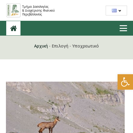
Τμήμα Δασολογίας
& Διαχείρισης Φυσικού
Περιβάλλοντος
Αρχική
-
Επιλογή
-
Υποχρεωτικό
Ανοίξτε