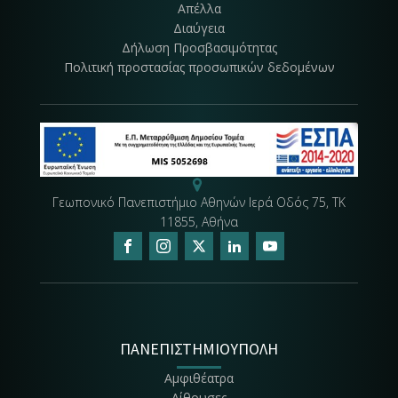
Απέλλα
Διαύγεια
Δήλωση Προσβασιμότητας
Συνεδριακό Κέντρο
Πολιτική προστασίας προσωπικών δεδομένων
Όπισθεν Γεωργικού Μουσείου
Κτήριο Ρουσσόπουλου
Λεωφ. Καβάλας
Γεωπονικό Πανεπιστήμιο Αθηνών Ιερά Οδός 75, ΤΚ
11855, Αθήνα
ΠΑΝΕΠΙΣΤΗΜΙΟΥΠΟΛΗ
Αμφιθέατρα
Αίθουσες