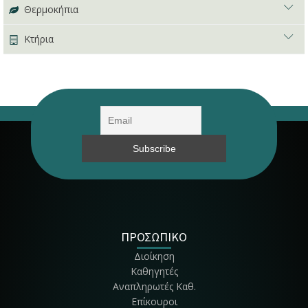
Θερμοκήπια
Κτήρια
Αίθουσα Τεχνών και Δεξιοτήτων
Κτήριο Φοιτητικής Λέσχης
Αμφιθέατρο Σίδερη
Δίπλα στο Κεντρικό κτήριο
Θερμοκήπιο Ανθοκομίας
Βοτανικός κήπος
Κτήριο Παπαδάκη
Δίπλα στο Γεωργικό Μουσείο
Αίθουσα Γεωργικού Μουσείου
Γεωργικό Μουσείο
ΠΡΟΣΩΠΙΚΟ
Αμφιθέατρο Κουτσομητόπουλου
Διοίκηση
Ισόγειο, Πράσινα Αμφιθέατρα
Καθηγητές
Θερμοκήπιο Καλλωπ. Φυτών
Αναπληρωτές Καθ.
Πίσω από το ιατρείο
Επίκουροι
Κτήριο Χασιώτη