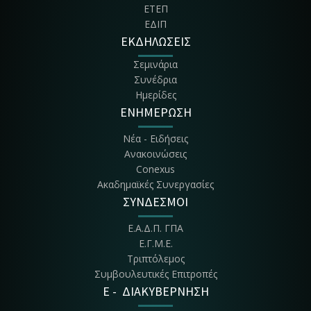
ΕΤΕΠ
Βόρεια πλευρά
ΕΔΙΠ
ΕΚΔΗΛΩΣΕΙΣ
Αίθουσα Πολλαπλών Χρήσεων
2ος όροφος Κτηρίου Διοίκησης
Σεμινάρια
Αμφιθέατρο Φραγκόπουλου
Συνέδρια
Υπόγειο Κτηρίου Κουγέα
Ημερίδες
ΕΝΗΜΕΡΩΣΗ
Κτήριο Κουγέα
Νέα - Ειδήσεις
Δίπλα στο Κεντρικό κτήριο
Ανακοινώσεις
Conexus
Αίθουσα Τελετών
Ακαδημαϊκές Συνεργασίες
1ος όροφος, Κτηρίου Διοίκησης
ΣΥΝΔΕΣΜΟΙ
Αμφιθέατρο Βιβλιοθήκης
Ε.Α.Δ.Π. ΓΠΑ
Έναντι κτήριου Χασιώτη
Ε.Γ.Μ.Ε.
Τριπτόλεμος
Κεντρικό Kτήριο Πρυτανείας
Συμβουλευτικές Επιτροπές
Κτήριο Διοίκησης
E - ΔΙΑΚΥΒΕΡΝΗΣΗ