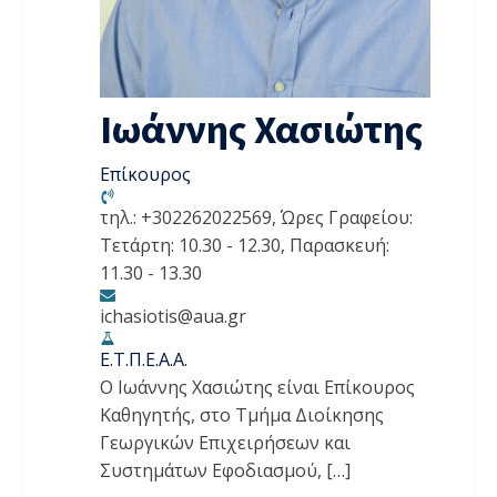
Iωάννης Χασιώτης
Επίκουρος
τηλ.: +302262022569, Ώρες Γραφείου:
Τετάρτη: 10.30 - 12.30, Παρασκευή:
11.30 - 13.30
ichasiotis@aua.gr
Ε.Τ.Π.Ε.Α.Α.
Ο Ιωάννης Χασιώτης είναι Επίκουρος
Καθηγητής, στο Τμήμα Διοίκησης
Γεωργικών Επιχειρήσεων και
Συστημάτων Εφοδιασμού, […]