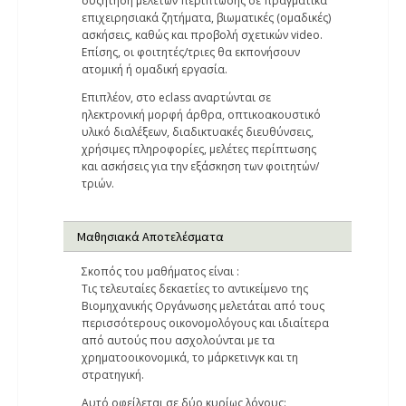
συζήτηση μελετών περίπτωσης σε πραγματικά
επιχειρησιακά ζητήματα, βιωματικές (ομαδικές)
ασκήσεις, καθώς και προβολή σχετικών video.
Επίσης, οι φοιτητές/τριες θα εκπονήσουν
ατομική ή ομαδική εργασία.
Επιπλέον, στο eclass αναρτώνται σε
ηλεκτρονική μορφή άρθρα, οπτικοακουστικό
υλικό διαλέξεων, διαδικτυακές διευθύνσεις,
χρήσιμες πληροφορίες, μελέτες περίπτωσης
και ασκήσεις για την εξάσκηση των φοιτητών/
τριών.
Μαθησιακά Αποτελέσματα
Σκοπός του μαθήματος είναι :
Τις τελευταίες δεκαετίες το αντικείμενο της
Βιομηχανικής Οργάνωσης μελετάται από τους
περισσότερους οικονομολόγους και ιδιαίτερα
από αυτούς που ασχολούνται µε τα
χρηματοοικονομικά, το μάρκετινγκ και τη
στρατηγική.
Αυτό οφείλεται σε δύο κυρίως λόγους: