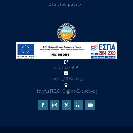
Διά βίου μάθηση
2262022569
digese_19@aua.gr
1ο χλμ Π.Ε.Ο. Θήβας-Ελευσίνας