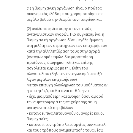
(1) η βιομηχανική οργάνωση είναι ο πρώτος
οικονομικός κλάδος που χρησιμοποίησε σε
μεγάλο βαθμό την θεωρία των παιγνίων, και
(2) ανάλυσε τη λειτουργία των ατελώς
ανταγωνιστικών αγορών. Πιο συγκεκριμένα, η
βιομηχανική οργάνωση δίνει μεγάλη έμφαση
στη μελέτη των στρατηγικών των επιχειρήσεων
κατά την αλληλεπίδραση τους στην αγορά
(ανταγωνισμός τιμών, διαφοροποίηση
προϊόντος, διαφήμιση κλπ) και επίσης
ασχολείται κυρίως µε τη μελέτη του
ολιγοπωλίου (δηλ. τον ανταγωνισμό μεταξύ
λίγων μεγάλων επιχειρήσεων).
Με την επιτυχή ολοκλήρωση του μαθήματος ο/
η φοιτητής/τρια θα είναι σε θέση να:
• έχει μια βαθύτερη κατανόηση όσον αφορά
την συμπεριφορά της επιχείρησης σε μη
ανταγωνιστικό περιβάλλον
• κατανοεί πως λειτουργούν οι αγορές και οι
βιομηχανίες
• κατανοεί τον τρόπο λειτουργίας των καρτέλ
και τους τρόπους αντιμετώπισής τους μέσω