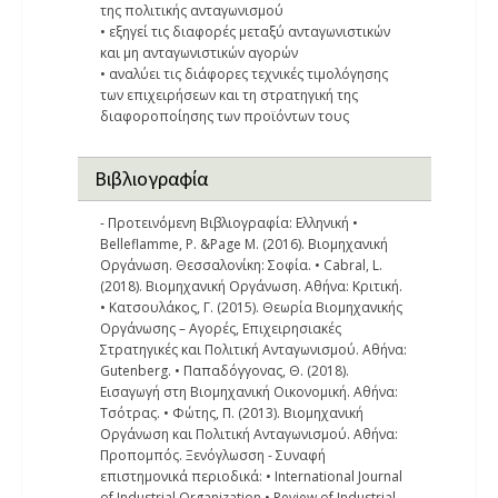
της πολιτικής ανταγωνισμού
• εξηγεί τις διαφορές μεταξύ ανταγωνιστικών
και μη ανταγωνιστικών αγορών
• αναλύει τις διάφορες τεχνικές τιμολόγησης
των επιχειρήσεων και τη στρατηγική της
διαφοροποίησης των προϊόντων τους
Βιβλιογραφία
- Προτεινόμενη Βιβλιογραφία: Ελληνική •
Belleflamme, P. &Page M. (2016). Βιομηχανική
Οργάνωση. Θεσσαλονίκη: Σοφία. • Cabral, L.
(2018). Βιομηχανική Οργάνωση. Αθήνα: Κριτική.
• Κατσουλάκος, Γ. (2015). Θεωρία Βιομηχανικής
Οργάνωσης – Αγορές, Επιχειρησιακές
Στρατηγικές και Πολιτική Ανταγωνισμού. Αθήνα:
Gutenberg. • Παπαδόγγονας, Θ. (2018).
Εισαγωγή στη Βιομηχανική Οικονομική. Αθήνα:
Τσότρας. • Φώτης, Π. (2013). Βιομηχανική
Οργάνωση και Πολιτική Ανταγωνισμού. Αθήνα:
Προπομπός. Ξενόγλωσση - Συναφή
επιστημονικά περιοδικά: • International Journal
of Industrial Organization • Review of Industrial