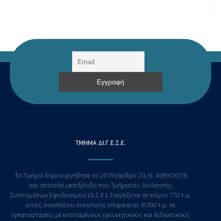
ΤΜΗΜΑ ΔΙ.Γ.Ε.Σ.Ε.
Το Τμήμα δημιουργήθηκε το 2019 (άρθρο 20, Ν. 4589/2019)
και αποτελεί μετεξέλιξη του Τμήματος Διοίκησης
Συστημάτων Εφοδιασμού (Δ.Σ.Ε.). Στεγάζεται σε κτίριο 770 τ.μ.
εντός οικοπέδου συνολικής επιφάνειας 8.000 τ.μ. σε
εγκαταστάσεις με εκτεταμένους ερευνητικούς και διδακτικούς