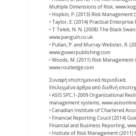
Multiple Dimensions of Risk, www.k
• Hopkin, P. (2013) Risk Management 
• Taylor, E. (2014) Practical Enterp
• T Teleb, N. N. (2008) The Black Swan
www.panguin.co.uk
• Pullan, P. and Murray-Webster, R. (2
www.gowerpublishing.com
• Woods, M. (2011) Risk Management i
www.routledge.com
Συναφή επιστημονικά περιοδικά:
Επιλεγμένα άρθρα από διεθνή επιστημ
• ASIS SPC.1-2009 Organizational Resil
management systems, www.asisonline
• Canadian Institute of Chartered Acco
• Financial Reporting Coucil (2014) G
Financial and Business Reporting, www
• Insitute of Risk Management (2011) 