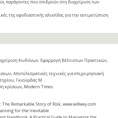
ύς παράγοντες που επιδρούν στη διαχείριση των
νικές της εφοδιαστικής αλυσίδας για την αντιμετώπιση
 Διαχείριση Κινδύνων. Εφαρμογή Βέλτιστων Πρακτικών,
ρίσεων, Αποτελεσματικές τεχνικές για επιχειρησιακή
ηρίου, Γκιούρδας Μ. .
ίριση κρίσεων, Modern Times
ds: The Remarkable Story of Risk, www.willwey.com
lanning for the Inevitable
ment Handbook: A Practical Guide to Managing the