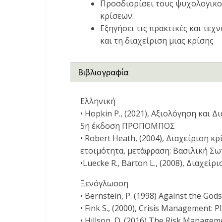
Προσδιορίσει τους ψυχολογικο
κρίσεων.
Εξηγήσει τις πρακτικές και τεχ
και τη διαχείριση μιας κρίσης
Βιβλιογραφία
Ελληνική
• Hopkin P., (2021), Αξιολόγηση και
5η έκδοση ΠΡΟΠΟΜΠΟΣ
• Robert Heath, (2004), Διαχείριση κ
ετοιμότητα, μετάφραση: Βασιλική Σωτ
•Luecke R., Barton L., (2008), Διαχε
Ξενόγλωσση
• Bernstein, P. (1998) Against the Go
• Fink S., (2000), Crisis Management: P
• Hillson, D. (2016) The Risk Manage