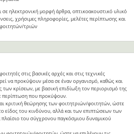
αι σε ηλεκτρονική μορφή άρθρα, οπτικοακουστικό υλικό
ύνσεις, χρήσιμες πληροφορίες, μελέτες περίπτωσης και
 φοιτητών/τριών
φοιτητές στις βασικές αρχές και στις τεχνικές
ρεί να προκύψουν μέσα σε έναν οργανισμό, καθώς και
ς των κρίσεων, με βασική επιδίωξη τον περιορισμό της
σε περίπτωση που προκύψουν.
αι κριτική θεώρησης των φοιτητριών/φοιτητών, ώστε
 το είδος του κινδύνου, αλλά και των επιπτώσεων των
α πλαίσιο του σύγχρονου παγκόσμιου δυναμικού
των φοιτητριών/φοιτητών, ώστε να επιλέγουν τις