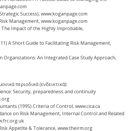
oganpage.com
(Strategic Success), www.koganpage.com
rise Risk Management, www.koganpage.com
: The Impact of the Highly Improbable,
011) A Short Guide to Facilitating Risk Management,
n Organizations: An Integrated Case Study Approach,
ονικά περιοδικά (ενδεικτικά):
ience: Security, preparedness and continuity
.org
untants (1995) Criteria of Control, www.cica.ca
uidance on Risk Management, Internal Control and Related
.frc.org.uk
Risk Appetite & Tolerance, www.theirm.org