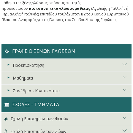
μάθημα της ξένης γλώσσας σε όσους φοιτητές
προσκομίσουν
πιστοποιητικό γλωσσομάθειας
(Αγγλικής ή Γαλλικής ή
Γερμανικής ή Ιταλικής) επιπέδου τουλάχιστον
Β2
του Κοινού Ευρωπαϊκού
Πλαισίου Αναφοράς για τις Γλώσσες του Συμβουλίου της Ευρώπης.
ΓΡΑΦΕΙΟ ΞΕΝΩΝ ΓΛΩΣΣΩΝ
Προεπισκόπηση
Μαθήματα
Γενικά
Συνέδρια - Κινητικότητα
Συναντήσεις & Ομάδες Εργασίας
Δυνατότητες - Επιλογές
Συχνές ερωτήσεις
Υποχρεωτικά Μαθήματα
Ευρωπαϊκή Συνομοσπονδία (CERCLES)
ΣΧΟΛΕΣ - ΤΜΗΜΑΤΑ
Σύνδεσμοι
Προαιρετικά Μαθήματα
Διμερή Προγράμματα
Σχολή Επιστημών των Φυτών
Επικοινωνία
Μαθήματα για Φοιτητές Erasmus+
Προγράμματα HERMES
Επισκόπηση Σχολής
Σχολή Επιστημών των Ζώων