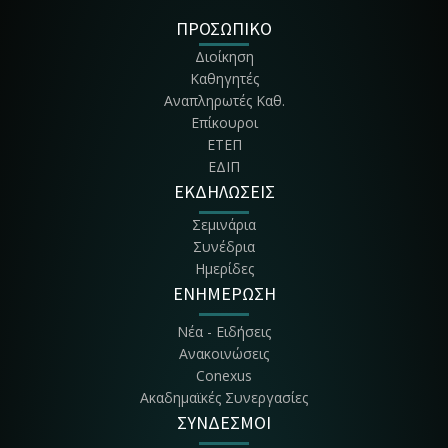
Τμήμα Διοίκησης Συστημάτων Εφοδια-σμού
ΠΡΟΣΩΠΙΚΟ
Διοίκηση
Τμήμα Διοίκησης, Οικονομίας & Επικοι-νωνίας Πολιτιστικών &
Καθηγητές
Τουριστικών Μονά-δων - ΔΟΕΠΤΜ
Αναπληρωτές Καθ.
Επίκουροι
ΕΤΕΠ
ΕΔΙΠ
ΕΚΔΗΛΩΣΕΙΣ
Σεμινάρια
Συνέδρια
Ημερίδες
ΕΝΗΜΕΡΩΣΗ
Νέα - Ειδήσεις
Ανακοινώσεις
Conexus
Ακαδημαϊκές Συνεργασίες
ΣΥΝΔΕΣΜΟΙ