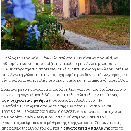
Ο ρόλος του Γραφείου Ξένων Γλωσσών του ΓΠΑ είναι να προωθεί, να
ενθαρρύνει και να υποστηρίζει την εκμάθηση της Αγγλικής γλώσσας στο
ΓΠΑ με στόχο την πιο αποτελεσματική ανάπτυξη ακαδημαϊκών δεξιοτήτων
στην Αγγλική γλώσσα και την παροχή ευρύτερων δυνατοτήτων χρήσης της
ξένης γλώσσας ως εργαλείο στο ακαδημαϊκό και επιστημονικό περιβάλλον.
Σύμφωνα με το πρόγραμμα σπουδών η ξένη γλώσσα που διδάσκεται στο
ΓΠΑ είναι η Aγγλική και διδάσκεται στα έξι πρώτα εξάμηνα φοίτησης
ως
υποχρεωτικό μάθημα
(Πρυτανικό Συμβούλιο του ΓΠΑ
(Συνεδρία:13/9/94) και αποφάσεις της Συγκλήτου 152/28.5.92 και
166/13.7.93, 479/06.07.2015 603/10.04.2023). Δεν απονέμεται πτυχίο σε
τελειοφοίτους εάν δεν έχει κοινοποιηθεί στη Γραμματεία του
Ιδρύματος
επάρκεια
στο μάθημα της ξένης γλώσσας. Σύμφωνα με τις
αποφάσεις της Συγκλήτου δίνεται
η δυνατότητα απαλλαγής
από το