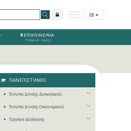
ΕΠΙΚΟΙΝΩΝΙΑ
Τηλέφωνα - Χάρτης
ΠΑΝΕΠΙΣΤΗΜΙΟ
Έντυπα Δ/νσης Διοικητικού
Έντυπα Δ/νσης Οικονομικού
Αιτήσεις - Άδειες - Λοιπά
Όργανα Διοίκησης
Νομοθεσία
Διάφορα Έντυπα