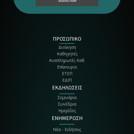
Τμήμα Περιφερειακής & Οικονομ. Ανάπτυξης
Τμήμα Πολιτισμού & Αγροτικού Τουρισμού
Τμήμα Διοίκησης Συστημάτων Εφοδια-σμού
ΠΡΟΣΩΠΙΚΟ
Διοίκηση
Τμήμα Διοίκησης, Οικονομίας & Επικοι-νωνίας Πολιτιστικών &
Καθηγητές
Τουριστικών Μονά-δων - ΔΟΕΠΤΜ
Αναπληρωτές Καθ.
Επίκουροι
ΕΤΕΠ
ΕΔΙΠ
ΕΚΔΗΛΩΣΕΙΣ
Σεμινάρια
Συνέδρια
Ημερίδες
ΕΝΗΜΕΡΩΣΗ
Νέα - Ειδήσεις