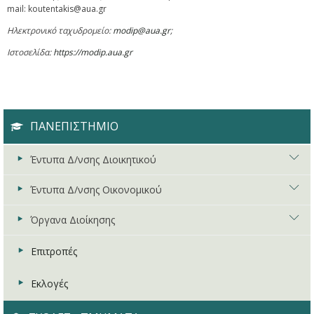
mail: koutentakis@aua.gr
Ηλεκτρονικό ταχυδρομείο:
modip
@
aua
.
gr
;
Ιστοσελίδα:
https
://
modip
.
aua
.
gr
ΠΑΝΕΠΙΣΤΗΜΙΟ
Έντυπα Δ/νσης Διοικητικού
Έντυπα Δ/νσης Οικονομικού
Αιτήσεις - Άδειες - Λοιπά
Όργανα Διοίκησης
Νομοθεσία
Διάφορα Έντυπα
Μέλη ΔΕΠ
Έντυπα Διεκπεραίωσης Τιμολογίων
Πρακτικά Συγκλήτου
Επιτροπές
Δικαιολογητικά Συνταξιοδότησης
Έντυπα Οδοιπορικών
Πρακτικά Συμβουλίου Διοίκησης
Εκλογές
Μητρώα Εκλεκτόρων
Επιμόρφωση Προσωπικού