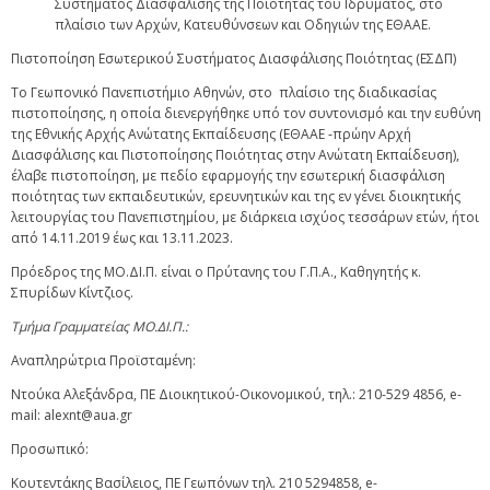
Συστήματος Διασφάλισης της Ποιότητας του Ιδρύματος, στο
πλαίσιο των Αρχών, Κατευθύνσεων και Οδηγιών της ΕΘΑΑΕ.
Πιστοποίηση Εσωτερικού Συστήματος Διασφάλισης Ποιότητας (ΕΣΔΠ)
Το Γεωπονικό Πανεπιστήμιο Αθηνών, στο πλαίσιο της διαδικασίας
πιστοποίησης, η οποία διενεργήθηκε υπό τον συντονισμό και την ευθύνη
της Εθνικής Αρχής Ανώτατης Εκπαίδευσης (ΕΘΑΑΕ -πρώην Αρχή
Διασφάλισης και Πιστοποίησης Ποιότητας στην Ανώτατη Εκπαίδευση),
έλαβε πιστοποίηση, με πεδίο εφαρμογής την εσωτερική διασφάλιση
ποιότητας των εκπαιδευτικών, ερευνητικών και της εν γένει διοικητικής
λειτουργίας του Πανεπιστημίου, με διάρκεια ισχύος τεσσάρων ετών, ήτοι
από 14.11.2019 έως και 13.11.2023.
Πρόεδρος της ΜΟ.ΔΙ.Π. είναι ο Πρύτανης του Γ.Π.Α., Καθηγητής κ.
Σπυρίδων Κίντζιος.
Τμήμα Γραμματείας ΜΟ.ΔΙ.Π.:
Αναπληρώτρια Προϊσταμένη:
Ντούκα Αλεξάνδρα, ΠΕ Διοικητικού-Οικονομικού, τηλ.: 210-529 4856, e-
mail: alexnt@aua.gr
Προσωπικό:
Κουτεντάκης Βασίλειος, ΠΕ Γεωπόνων τηλ. 210 5294858, e-