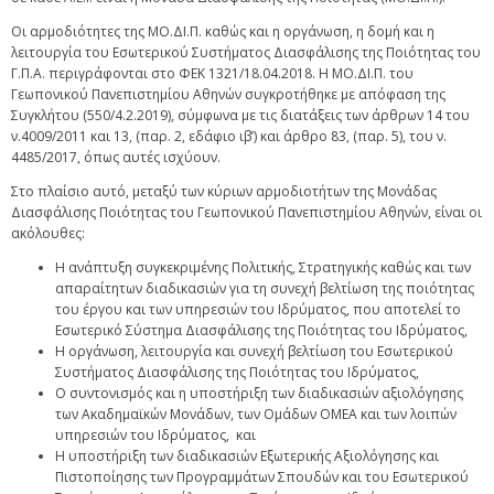
Οι αρμοδιότητες της ΜΟ.ΔΙ.Π. καθώς και η οργάνωση, η δομή και η
λειτουργία του Εσωτερικού Συστήματος Διασφάλισης της Ποιότητας του
Γ.Π.Α. περιγράφονται στο ΦΕΚ 1321/18.04.2018. Η ΜΟ.ΔΙ.Π. του
Γεωπονικού Πανεπιστημίου Αθηνών συγκροτήθηκε με απόφαση της
Συγκλήτου (550/4.2.2019), σύμφωνα με τις διατάξεις των άρθρων 14 του
ν.4009/2011 και 13, (παρ. 2, εδάφιο ιβ’) και άρθρο 83, (παρ. 5), του ν.
4485/2017, όπως αυτές ισχύουν.
Στο πλαίσιο αυτό, μεταξύ των κύριων αρμοδιοτήτων της Μονάδας
Διασφάλισης Ποιότητας του Γεωπονικού Πανεπιστημίου Αθηνών, είναι οι
ακόλουθες:
Η ανάπτυξη συγκεκριμένης Πολιτικής, Στρατηγικής καθώς και των
απαραίτητων διαδικασιών για τη συνεχή βελτίωση της ποιότητας
του έργου και των υπηρεσιών του Ιδρύματος, που αποτελεί το
Εσωτερικό Σύστημα Διασφάλισης της Ποιότητας του Ιδρύματος,
Η οργάνωση, λειτουργία και συνεχή βελτίωση του Εσωτερικού
Συστήματος Διασφάλισης της Ποιότητας του Ιδρύματος,
Ο συντονισμός και η υποστήριξη των διαδικασιών αξιολόγησης
των Ακαδημαϊκών Μονάδων, των Ομάδων ΟΜΕΑ και των λοιπών
υπηρεσιών του Ιδρύματος, και
Η υποστήριξη των διαδικασιών Εξωτερικής Αξιολόγησης και
Πιστοποίησης των Προγραμμάτων Σπουδών και του Εσωτερικού