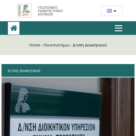
ΓΕΩΠΟΝΙΚΟ
ΠΑΝΕΠΙΣΤΗΜΙΟ
ΑΘΗΝΩΝ
Home
-
Πανεπιστήμιο
-
Δ/νση Διοικητικού
Δ/νση Διοικητικού