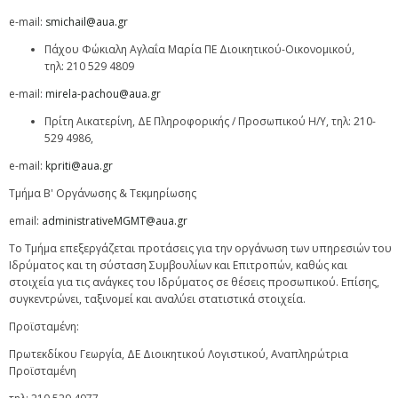
e-mail:
smichail@aua.gr
Πάχου Φώκιαλη Αγλαΐα Μαρία ΠΕ Διοικητικού-Οικονομικού,
τηλ: 210 529 4809
e-mail:
mirela-pachou@aua.gr
Πρίτη Αικατερίνη, ΔΕ Πληροφορικής / Προσωπικού Η/Υ, τηλ: 210-
529 4986,
e-mail:
kpriti@aua.gr
Tμήμα B' Oργάνωσης & Tεκμηρίωσης
email:
administrativeMGMT@aua.gr
Το Τμήμα επεξεργάζεται προτάσεις για την οργάνωση των υπηρεσιών του
Ιδρύματος και τη σύσταση Συμβουλίων και Επιτροπών, καθώς και
στοιχεία για τις ανάγκες του Ιδρύματος σε θέσεις προσωπικού. Επίσης,
συγκεντρώνει, ταξινομεί και αναλύει στατιστικά στοιχεία.
Προϊσταμένη:
Πρωτεκδίκου Γεωργία, ΔΕ Διοικητικού Λογιστικού, Αναπληρώτρια
Προϊσταμένη