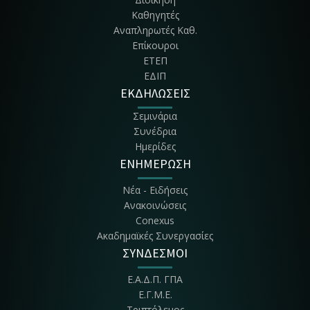
Τμήμα Διοίκησης, Οικονομίας & Επικοι-νωνίας Πολιτιστικών &
Καθηγητές
Τουριστικών Μονά-δων - ΔΟΕΠΤΜ
Αναπληρωτές Καθ.
Επίκουροι
ΕΤΕΠ
ΕΔΙΠ
ΕΚΔΗΛΩΣΕΙΣ
Σεμινάρια
Συνέδρια
Ημερίδες
ΕΝΗΜΕΡΩΣΗ
Νέα - Ειδήσεις
Ανακοινώσεις
Conexus
Ακαδημαϊκές Συνεργασίες
ΣΥΝΔΕΣΜΟΙ
Ε.Α.Δ.Π. ΓΠΑ
Ε.Γ.Μ.Ε.
Τριπτόλεμος