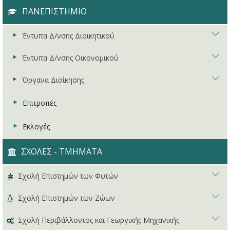
ΠΑΝΕΠΙΣΤΗΜΙΟ
Έντυπα Δ/νσης Διοικητικού
Έντυπα Δ/νσης Οικονομικού
Αιτήσεις - Άδειες - Λοιπά
Όργανα Διοίκησης
Νομοθεσία
Διάφορα Έντυπα
Μέλη ΔΕΠ
Έντυπα Διεκπεραίωσης Τιμολογίων
Πρακτικά Συγκλήτου
Επιτροπές
Δικαιολογητικά Συνταξιοδότησης
Έντυπα Οδοιπορικών
Πρακτικά Συμβουλίου Διοίκησης
Εκλογές
Μητρώα Εκλεκτόρων
Επιμόρφωση Προσωπικού
ΣΧΟΛΕΣ - ΤΜΗΜΑΤΑ
Πόθεν Έσχες
Σχολή Επιστημών των Φυτών
Υπηρεσιακό Συμβούλιο
Επισκόπηση Σχολής
Σχολή Επιστημών των Ζώων
Ειδική Επιτροπή Αξιολόγησης
Τμήμα Επιστήμης Φυτικής Παραγωγής
Επισκόπηση Σχολής
Σχολή Περιβάλλοντος και Γεωργικής Μηχανικής