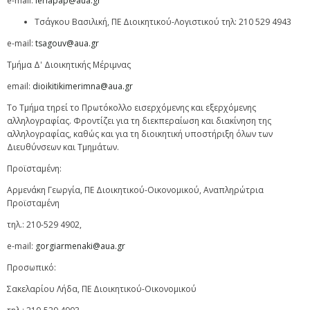
e-mail:
leriapap@aua.gr
Τσάγκου Βασιλική, ΠΕ Διοικητικού-Λογιστικού τηλ: 210 529 4943
e-mail:
tsagouv@aua.gr
Tμήμα Δ' Διοικητικής Mέριμνας
email:
dioikitikimerimna@aua.gr
Το Τμήμα τηρεί το Πρωτόκολλο εισερχόμενης και εξερχόμενης
αλληλογραφίας. Φροντίζει για τη διεκπεραίωση και διακίνηση της
αλληλογραφίας, καθώς και για τη διοικητική υποστήριξη όλων των
Διευθύνσεων και Τμημάτων.
Προϊσταμένη:
Αρμενάκη Γεωργία, ΠΕ Διοικητικού-Οικονομικού, Αναπληρώτρια
Προϊσταμένη
τηλ.: 210-529 4902,
e-mail:
gorgiarmenaki@aua.gr
Προσωπικό:
Σακελαρίου Λήδα, ΠΕ Διοικητικού-Οικονομικού