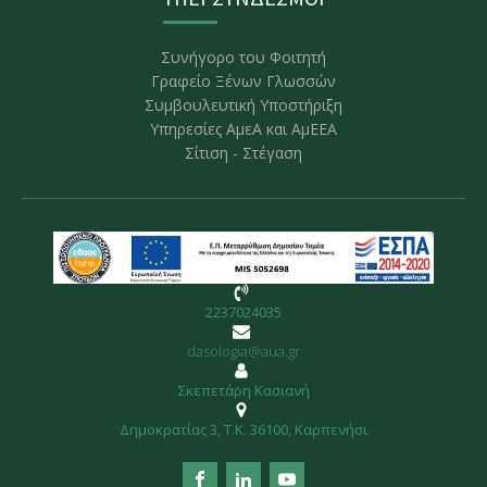
Συνήγορο του Φοιτητή
Γραφείο Ξένων Γλωσσών
Συμβουλευτική Υποστήριξη
Υπηρεσίες ΑμεΑ και ΑμΕΕΑ
Σίτιση - Στέγαση
2237024035
dasologia@aua.gr
Σκεπετάρη Κασιανή
Δημοκρατίας 3, Τ.Κ. 36100, Kαρπενήσι