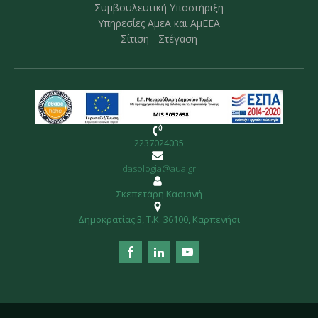
Συμβουλευτική Υποστήριξη
Υπηρεσίες ΑμεΑ και ΑμΕΕΑ
Σίτιση - Στέγαση
2237024035
dasologia@aua.gr
Σκεπετάρη Κασιανή
Δημοκρατίας 3, Τ.Κ. 36100, Kαρπενήσι