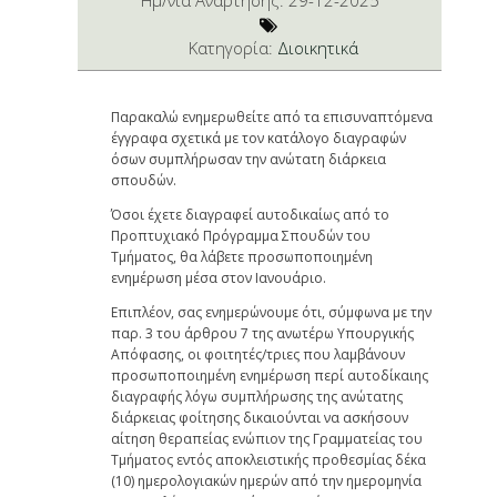
Ημ/νια Ανάρτησης:
29-12-2025
Kατηγορία:
Διοικητικά
Παρακαλώ ενημερωθείτε από τα επισυναπτόμενα
έγγραφα σχετικά με τον κατάλογο διαγραφών
όσων συμπλήρωσαν την ανώτατη διάρκεια
σπουδών.
Όσοι έχετε διαγραφεί αυτοδικαίως από το
Προπτυχιακό Πρόγραμμα Σπουδών του
Τμήματος, θα λάβετε προσωποποιημένη
ενημέρωση μέσα στον Ιανουάριο.
Επιπλέον, σας ενημερώνουμε ότι, σύμφωνα με την
παρ. 3 του άρθρου 7 της ανωτέρω Υπουργικής
Απόφασης, οι φοιτητές/τριες που λαμβάνουν
προσωποποιημένη ενημέρωση περί αυτοδίκαιης
διαγραφής λόγω συμπλήρωσης της ανώτατης
διάρκειας φοίτησης δικαιούνται να ασκήσουν
αίτηση θεραπείας ενώπιον της Γραμματείας του
Τμήματος εντός αποκλειστικής προθεσμίας δέκα
(10) ημερολογιακών ημερών από την ημερομηνία