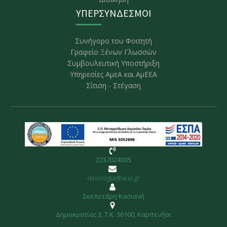
ΥΠΕΡΣΥΝΔΕΣΜΟΙ
Συνήγορο του Φοιτητή
Γραφείο Ξένων Γλωσσών
Συμβουλευτική Υποστήριξη
Υπηρεσίες ΑμεΑ και ΑμΕΕΑ
Σίτιση - Στέγαση
2237024035
dasologia@aua.gr
Σκεπετάρη Κασιανή
Δημοκρατίας 3, Τ.Κ. 36100, Kαρπενήσι