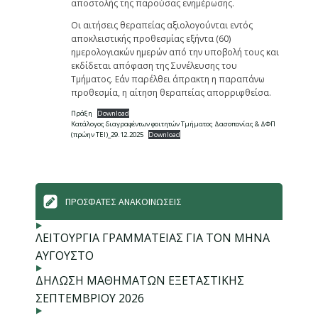
αποστολής της παρούσας ενημέρωσης.
Οι αιτήσεις θεραπείας αξιολογούνται εντός
αποκλειστικής προθεσμίας εξήντα (60)
ημερολογιακών ημερών από την υποβολή τους και
εκδίδεται απόφαση της Συνέλευσης του
Τμήματος. Εάν παρέλθει άπρακτη η παραπάνω
προθεσμία, η αίτηση θεραπείας απορριφθείσα.
Πράξη
Download
Κατάλογος διαγραφέντων φοιτητών Τμήματος Δασοπονίας & ΔΦΠ
(πρώην ΤΕΙ)_29.12.2025
Download
ΠΡΟΣΦΑΤΕΣ ΑΝΑΚΟΙΝΩΣΕΙΣ
ΛΕΙΤΟΥΡΓΙΑ ΓΡΑΜΜΑΤΕΙΑΣ ΓΙΑ ΤΟΝ ΜΗΝΑ
ΑΥΓΟΥΣΤΟ
ΔΗΛΩΣΗ ΜΑΘΗΜΑΤΩΝ ΕΞΕΤΑΣΤΙΚΗΣ
ΣΕΠΤΕΜΒΡΙΟΥ 2026