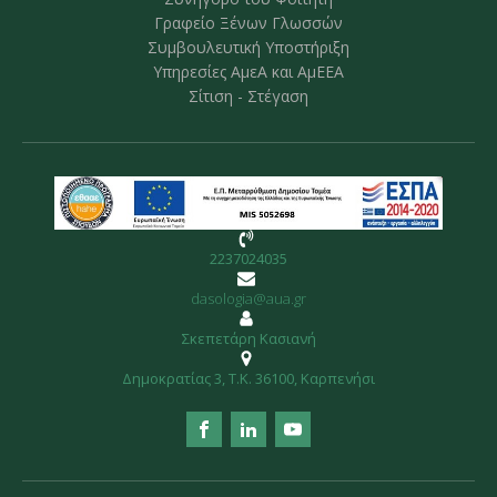
Γραφείο Ξένων Γλωσσών
Συμβουλευτική Υποστήριξη
Υπηρεσίες ΑμεΑ και ΑμΕΕΑ
Σίτιση - Στέγαση
2237024035
dasologia@aua.gr
Σκεπετάρη Κασιανή
Δημοκρατίας 3, Τ.Κ. 36100, Kαρπενήσι