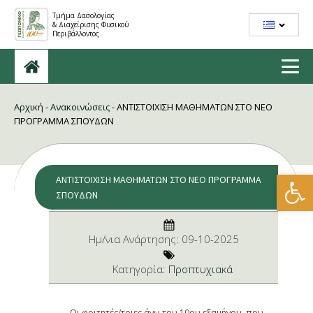
Τμήμα Δασολογίας
& Διαχείρισης Φυσικού
Περιβάλλοντος
Αρχική
-
Ανακοινώσεις
-
ΑΝΤΙΣΤΟΙΧΙΣΗ ΜΑΘΗΜΑΤΩΝ ΣΤΟ ΝΕΟ
ΠΡΟΓΡΑΜΜΑ ΣΠΟΥΔΩΝ
Ανοίξτε
ΑΝΤΙΣΤΟΙΧΙΣΗ ΜΑΘΗΜΑΤΩΝ ΣΤΟ ΝΕΟ ΠΡΟΓΡΑΜΜΑ
ΣΠΟΥΔΩΝ
Ημ/νια Ανάρτησης:
09-10-2025
Kατηγορία:
Προπτυχιακά
Οι φοιτητές/τριες άνω του 10ου εξαμήνου, που