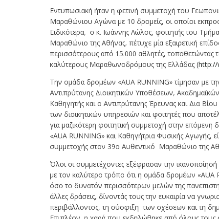
Εντυπωσιακή ήταν η φετινή συμμετοχή του Γεωπον
Μαραθώνιου Αγώνα με 10 δρομείς, οι οποίοι εκπρο
Ειδικότερα, ο κ. Ιωάννης Λώλος, φοιτητής του Τμή
Μαραθώνιο της Αθήνας, πέτυχε μία εξαιρετική επίδο
περισσότερους από 15.000 αθλητές, τοποθετώντας τ
καλύτερους Μαραθωνοδρόμους της Ελλάδας (
http:
Την ομάδα δρομέων «AUA RUNNING» τίμησαν με την 
Αντιπρύτανης Διοικητικών Υποθέσεων, Ακαδημαϊκών 
Καθηγητής και ο Αντιπρύτανης Έρευνας και Δια Βίο
των διοικητικών υπηρεσιών και φοιτητές που αποτέλ
για μαζικότερη φοιτητική συμμετοχή στην επόμενη 
«AUA RUNNING» και Καθηγήτρια Φυσικής Αγωγής, είχ
συμμετοχής στον 39ο Αυθεντικό Μαραθώνιο της Αθ
Όλοι οι συμμετέχοντες εξέφρασαν την ικανοποίησή 
με τον καλύτερο τρόπο ότι η ομάδα δρομέων «AUA 
όσο το δυνατόν περισσότερων μελών της πανεπιστημ
άλλες δράσεις, δίνοντάς τους την ευκαιρία να γνω
περιβάλλοντος, τη σύσφιξη των σχέσεων και τη δημ
Επιπλέον, η χαρά που εκδηλώθηκε από όλους τους σ