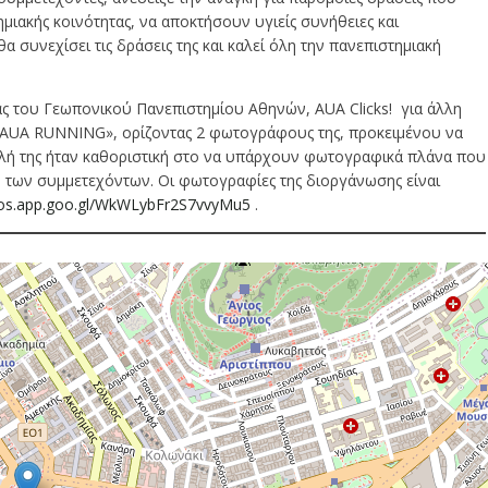
μιακής κοινότητας, να αποκτήσουν υγιείς συνήθειες και
συνεχίσει τις δράσεις της και καλεί όλη την πανεπιστημιακή
ας του Γεωπονικού Πανεπιστημίου Αθηνών, AUA Clicks! για άλλη
 «AUA RUNNING», ορίζοντας 2 φωτογράφους της, προκειμένου να
ή της ήταν καθοριστική στο να υπάρχουν φωτογραφικά πλάνα που
ό των συμμετεχόντων. Οι φωτογραφίες της διοργάνωσης είναι
tos.app.goo.gl/WkWLybFr2S7vvyMu5
.