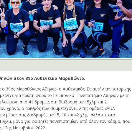
θηνών στον 39ο Αυθεντικό Μαραθώνιο.
ο 39ος Μαραθώνιος Αθήνας- ο Αυθεντικός. Σε αυτήν την ιστορικής
ετείχε για πρώτη φορά το Γεωπονικό Πανεπιστήμιο Αθηνών με τη
ούμενη από 41 δρομείς στη διαδρομή των 5χλμ και 2
ον χρόνο, ο αριθμός των συμμετεχόντων της ομάδας «AUA
ν μέρος στις διαδρομές των 5, 10 και 42 χλμ, αλλά και στο
 10χλμ, μόνο για φοιτητές πανεπιστημίων από όλον τον κόσμο, που
ης 12ης Νοεμβρίου 2022.