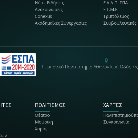
Νέα - Ειδήσεις
Ε.Α.Δ.Π. ΓΠΑ
Ανακοινώσεις
Ε.Γ.Μ.Ε.
Conexus
Τριπτόλεμος
Ακαδημαϊκές Συνεργασίες
Συμβουλευτικές 
Γεωπονικό Πανεπιστήμιο Αθηνών Ιερά Οδός 75,
ΗΤΕΣ
ΠΟΛΙΤΙΣΜΟΣ
ΧΑΡΤΕΣ
Θέατρο
Πανεπιστημιούπ
Μουσική
Συγκοινωνία
Χορός
των