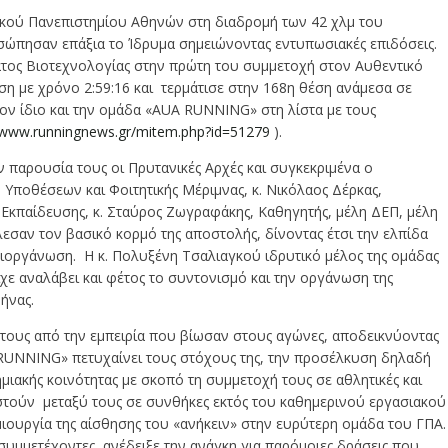
ικού Πανεπιστημίου Αθηνών στη διαδρομή των 42 χλμ του
σώπησαν επάξια το Ίδρυμα σημειώνοντας εντυπωσιακές επιδόσεις.
ματος Βιοτεχνολογίας στην πρώτη του συμμετοχή στον Αυθεντικό
ση με χρόνο 2:59:16 και τερμάτισε στην 168η θέση ανάμεσα σε
ον ίδιο και την ομάδα «AUA RUNNING» στη λίστα με τους
//www.runningnews.gr/mitem.php?id=51279
).
παρουσία τους οι Πρυτανικές Αρχές και συγκεκριμένα ο
Υποθέσεων και Φοιτητικής Μέριμνας, κ. Νικόλαος Δέρκας,
υ Εκπαίδευσης, κ. Σταύρος Ζωγραφάκης, Καθηγητής, μέλη ΔΕΠ, μέλη
εσαν τον βασικό κορμό της αποστολής, δίνοντας έτσι την ελπίδα
διοργάνωση. Η κ. Πολυξένη Τσαλιαγκού ιδρυτικό μέλος της ομάδας
ε αναλάβει και φέτος το συντονισμό και την οργάνωση της
ήνας.
τους από την εμπειρία που βίωσαν στους αγώνες, αποδεικνύοντας
RUNNING» πετυχαίνει τους στόχους της, την προσέλκυση δηλαδή
ιακής κοινότητας με σκοπό τη συμμετοχή τους σε αθλητικές και
ριστούν μεταξύ τους σε συνθήκες εκτός του καθημερινού εργασιακού
ιουργία της αίσθησης του «ανήκειν» στην ευρύτερη ομάδα του ΓΠΑ.
υμμετέχοντες, ανέδειξε την ανάγκη για παρόμοιες δράσεις που