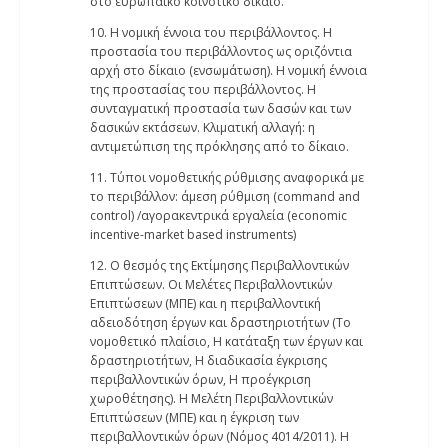
στο ευρωπαϊκό κοινοτικό δίκαιο.
10. Η νομική έννοια του περιβάλλοντος. Η
προστασία του περιβάλλοντος ως οριζόντια
αρχή στο δίκαιο (ενσωμάτωση). Η νομική έννοια
της προστασίας του περιβάλλοντος. Η
συνταγματική προστασία των δασών και των
δασικών εκτάσεων. Κλιματική αλλαγή: η
αντιμετώπιση της πρόκλησης από το δίκαιο.
11. Τύποι νομοθετικής ρύθμισης αναφορικά με
το περιβάλλον: άμεση ρύθμιση (command and
control) /αγορακεντρικά εργαλεία (economic
incentive-market based instruments)
12. Ο θεσμός της Εκτίμησης Περιβαλλοντικών
Επιπτώσεων. Οι Μελέτες Περιβαλλοντικών
Επιπτώσεων (ΜΠΕ) και η περιβαλλοντική
αδειοδότηση έργων και δραστηριοτήτων (Το
νομοθετικό πλαίσιο, Η κατάταξη των έργων και
δραστηριοτήτων, Η διαδικασία έγκρισης
περιβαλλοντικών όρων, Η προέγκριση
χωροθέτησης). Η Μελέτη Περιβαλλοντικών
Επιπτώσεων (ΜΠΕ) και η έγκριση των
περιβαλλοντικών όρων (Νόμος 4014/2011). Η