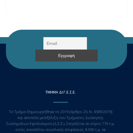
ΤΜΗΜΑ ΔΙ.Γ.Ε.Σ.Ε.
Το Τμήμα δημιουργήθηκε το 2019 (άρθρο 20, Ν. 4589/2019)
και αποτελεί μετεξέλιξη του Τμήματος Διοίκησης
Συστημάτων Εφοδιασμού (Δ.Σ.Ε.). Στεγάζεται σε κτίριο 770 τ.μ.
εντός οικοπέδου συνολικής επιφάνειας 8.000 τ.μ. σε