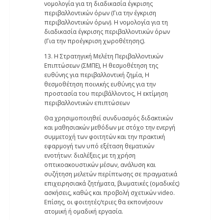
νομολογία για τη διαδικασία έγκρισης
περιβαλλοντικών όρων (Για την έγκριση
περιβαλλοντικών όρων). Η νομολογία για τη
διαδικασία έγκρισης περιβαλλοντικών όρων
(Για την προέγκριση χωροθέτησης).
13. Η Στρατηγική Μελέτη Περιβαλλοντικών
Επιπτώσεων (ΣΜΠΕ), Η θεσμοθέτηση της
ευθύνης για περιβαλλοντική ζημία, Η
θεσμοθέτηση ποινικής ευθύνης για την
προστασία του περιβάλλοντος, H εκτίμηση
περιβαλλοντικών επιπτώσεων
Θα χρησιμοποιηθεί συνδυασμός διδακτικών
και μαθησιακών μεθόδων με στόχο την ενεργή
συμμετοχή των φοιτητών και την πρακτική
εφαρμογή των υπό εξέταση θεματικών
ενοτήτων: διαλέξεις με τη χρήση
οπτικοακουστικών μέσων, ανάλυση και
συζήτηση μελετών περίπτωσης σε πραγματικά
επιχειρησιακά ζητήματα, βιωματικές (ομαδικές)
ασκήσεις, καθώς και προβολή σχετικών video.
Επίσης, οι φοιτητές/τριες θα εκπονήσουν
ατομική ή ομαδική εργασία.