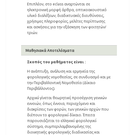
Επιπλέον, στο eclass αναρτώνται σε
ηλεκτρονική μορφή άρθρα, οπτικοακουστικό
υλικό διαλέξεων, διαδικτυακές διευθύνσεις,
χρήσιμες πληροφορίες, μελέτες περίπτωσης
και ασκήσεις για την εξάσκηση των φοιτητών/
τριών.
Μαθησιακά Αποτελέσματα
Σκοπός του μαθήματος είναι :
Η ανάπτυξη, ανάλυση και ερμηνεία της
φορολογικής νομοθεσίας, σε συνδυασμό και με
την Περιβαλλοντική Νομοθεσία (Δίκαιο
Περιβάλλοντος).
Αρχικά́ γίνεται θεωρητική́ προσέγγιση γενικών
εννοιών, όπως έννοια, περιεχόμενο και
διακρίσεις των φορών, των γενικών αρχών που
διέπουν το φορολογικό́ δίκαιο. Έπειτα
παρουσιάζεται το ελληνικό́ φορολογικό́
σύστημα, συμπεριλαμβανομένης της
διοικητικής φορολογικής διαδικασίας και