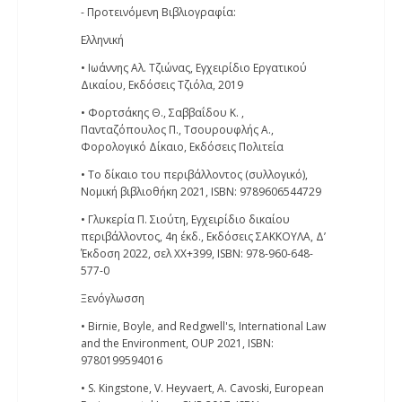
- Προτεινόμενη Βιβλιογραφία:
Ελληνική
• Ιωάννης Αλ. Τζιώνας, Εγχειρίδιο Εργατικού
Δικαίου, Εκδόσεις Τζιόλα, 2019
• Φορτσάκης Θ., Σαββαΐδου Κ. ,
Πανταζόπουλος Π., Τσουρουφλής Α.,
Φορολογικό Δίκαιο, Εκδόσεις Πολιτεία
• Το δίκαιο του περιβάλλοντος (συλλογικό),
Νομική βιβλιοθήκη 2021, ISBN: 9789606544729
• Γλυκερία Π. Σιούτη, Εγχειρίδιο δικαίου
περιβάλλοντος, 4η έκδ., Εκδόσεις ΣΑΚΚΟΥΛΑ, Δ’
Έκδοση 2022, σελ ΧΧ+399, ISBN: 978-960-648-
577-0
Ξενόγλωσση
• Birnie, Boyle, and Redgwell's, International Law
and the Environment, OUP 2021, ISBN:
9780199594016
• S. Kingstone, V. Heyvaert, A. Cavoski, European