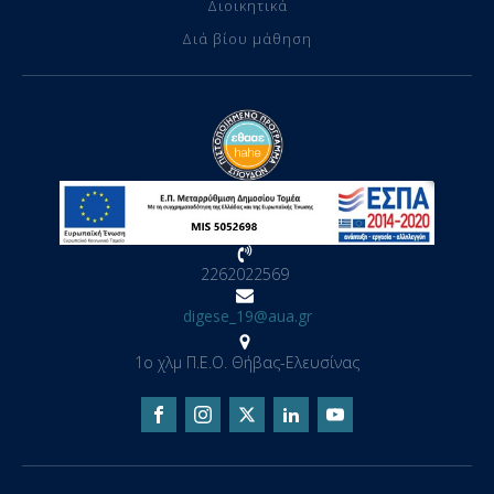
Διοικητικά
Διά βίου μάθηση
2262022569
digese_19@aua.gr
1ο χλμ Π.Ε.Ο. Θήβας-Ελευσίνας