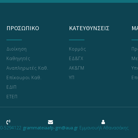
ΠΡΟΣΩΠΙΚΟ
ΚΑΤΕΥΘΥΝΣΕΙΣ
Μ
Διοίκηση
Κορμός
Πρ
Καθηγητές
ΕΔ&ΓΧ
Με
Αναπληρωτές Καθ.
ΑΚ&ΓΜ
Υπ
Επίκουροι Καθ.
ΥΠ
Επ
ΕΔΙΠ
ΕΤΕΠ
0-5294122
grammateiaafp-gm@aua.gr
Εμμανουήλ Αθανασάκης