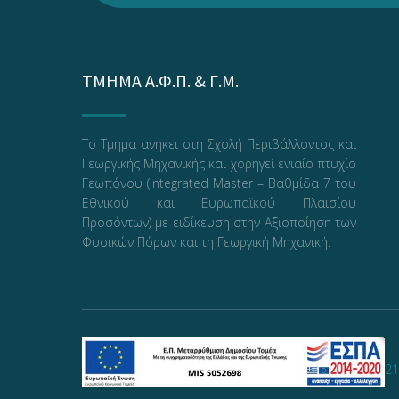
ΤΜΗΜΑ Α.Φ.Π. & Γ.Μ.
Το Τμήμα ανήκει στη Σχολή Περιβάλλοντος και
Γεωργικής Μηχανικής και χορηγεί ενιαίο πτυχίο
Γεωπόνου (Integrated Master – Βαθμίδα 7 του
Εθνικού και Ευρωπαϊκού Πλαισίου
Προσόντων) με ειδίκευση στην Αξιοποίηση των
Φυσικών Πόρων και τη Γεωργική Μηχανική.
21