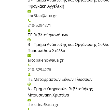
Β - Τμήμα Ανάπτυξης και Οργάνωσης Συλλ
Φραγκάκη Αγγελική
libr8faa@aua.gr
210-5294271
ΤΕ Βιβλιοθηκονόμων
Β - Τμήμα Ανάπτυξης και Οργάνωσης Συλλ
Παπουλίδου Στέλλα
arcobaleno@aua.gr
210-5294276
ΠΕ Mεταφραστών Ξένων Γλωσσών
Α - Tμήμα Υπηρεσιών Βιβλιοθήκης
Μπουσινάκη Χριστίνα
christina@aua.gr