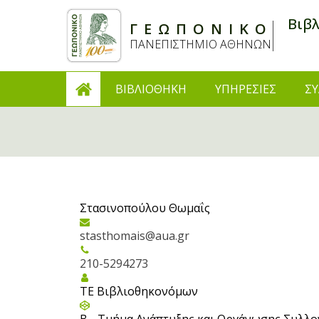
Βιβ
ΓΕΩΠΟΝΙΚΟ
ΠΑΝΕΠΙΣΤΗΜΙΟ ΑΘΗΝΩΝ
ΒΙΒΛΙΟΘΗΚΗ
ΥΠΗΡΕΣΙΕΣ
ΣΥ
Στασινοπούλου Θωμαΐς
stasthomais@aua.gr
210-5294273
ΤΕ Βιβλιοθηκονόμων