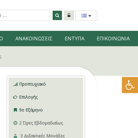
Ο
ΑNAKOINΩΣΕΙΣ
ΕΝΤΥΠΑ
ΕΠΙΚΟΙΝΩΝΙΑ
ς
Ανοίξτε
Προπτυχιακό
Επιλογής
9ο Εξάμηνο
2
Ώρες Εβδομαδιαίως
3
Διδακτικές Μονάδες