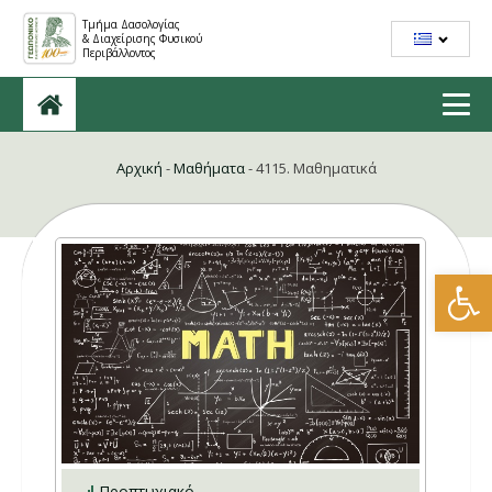
Τμήμα Δασολογίας
& Διαχείρισης Φυσικού
Περιβάλλοντος
Αρχική
-
Μαθήματα
-
4115. Μαθηματικά
Ανοίξτε
Προπτυχιακό