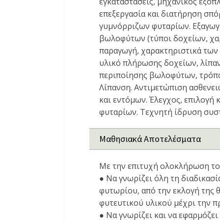
εγκαταστάσεις, μηχανικός εξοπ
επεξεργασία και διατήρηση σπό
γυμνόρριζων φυταρίων. Εξαγωγ
βωλοφύτων (τύποι δοχείων, χα
παραγωγή, χαρακτηριστικά των 
υλικό πλήρωσης δοχείων, λίπ
περιποίησης βωλοφύτων, τρόπο
Λίπανση. Αντιμετώπιση ασθενει
και εντόμων. Έλεγχος, επιλογή
φυταρίων. Τεχνητή ίδρυση συσ
Μαθησιακά Αποτελέσματα
Με την επιτυχή ολοκλήρωση του 
● Να γνωρίζει όλη τη διαδικασ
φυτωρίου, από την εκλογή της 
φυτευτικού υλικού μέχρι την 
● Να γνωρίζει και να εφαρμόζει