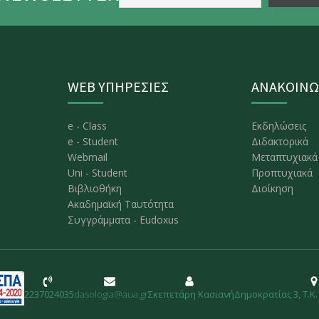
WEB ΥΠΗΡΕΣΙΕΣ
ΑΝΑΚΟΙΝΩ
e - Class
Εκδηλώσεις
e - Student
Διδακτορικά
Webmail
Μεταπτυχιακά
Uni - Student
Προπτυχιακά
Βιβλιοθήκη
Διοίκηση
Ακαδημαϊκή Ταυτότητα
Συγγράμματα - Eudoxus
2237024035
dasologia@aua.gr
Σκεπετάρη Κασιανή
Δημοκρατίας 3, Τ.Κ