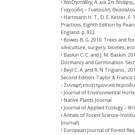
• Χατζηστάθης Α. και Σπ. Ντάφη
Γιαχούδη – Γιαπούλη. Θεσσαλονί
• Hartmann H. T., D. E. Kester, F. 
Practices. Eighth Edition by Pear
England. p. 922.
• Bowes B. G. 2010. Trees and for
silviculture, surgery, biomes, e
• Baskin C. C. and J. M. Baskin. 
Dormancy and Germination. Second
• Beyl C. A. and R. N Trigiano., 
Second Edition. Taylor & Francis
- Συναφή επιστημονικά περιοδι
• Journal of Environmental Horti
• Native Plants Journal
• Journal of Applied Ecology – Bri
• Annals of Forest Science-Insti
Journal)
• European Journal of Forest Res