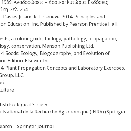
ς, 1989. Αναδασώσεις – Δασικά Φυτώρια. Εκδόσεις
κη. Σελ. 264.
T. Davies Jr. and R. L. Geneve. 2014. Principles and
son Education, Inc. Published by Pearson Prentice Hall.
ests, a colour guide, biology, pathology, propagation,
cology, conservation. Manson Publishing Ltd.
2014. Seeds: Ecology, Biogeography, and Evolution of
 Edition. Elsevier Inc.
2014. Plant Propagation Concepts and Laboratory Exercises.
 Group, LLC.
κά:
culture
tish Ecological Society
tut National de la Recherche Agronomique (INRA) (Springer
earch – Springer Journal