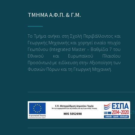
ΤΜΗΜΑ Α.Φ.Π. & Γ.Μ.
Το Τμήμα ανήκει στη Σχολή Περιβάλλοντος και
Γεωργικής Μηχανικής και χορηγεί ενιαίο πτυχίο
Γεωπόνου (Integrated Master – Βαθμίδα 7 του
Εθνικού και Ευρωπαϊκού Πλαισίου
Προσόντων) με ειδίκευση στην Αξιοποίηση των
Φυσικών Πόρων και τη Γεωργική Μηχανική.
21