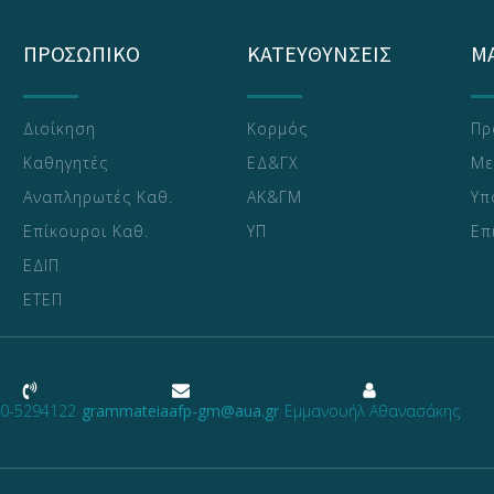
ΠΡΟΣΩΠΙΚΟ
ΚΑΤΕΥΘΥΝΣΕΙΣ
Μ
Διοίκηση
Κορμός
Πρ
Καθηγητές
ΕΔ&ΓΧ
Με
Αναπληρωτές Καθ.
ΑΚ&ΓΜ
Υπ
Επίκουροι Καθ.
ΥΠ
Επ
ΕΔΙΠ
ΕΤΕΠ
0-5294122
grammateiaafp-gm@aua.gr
Εμμανουήλ Αθανασάκης