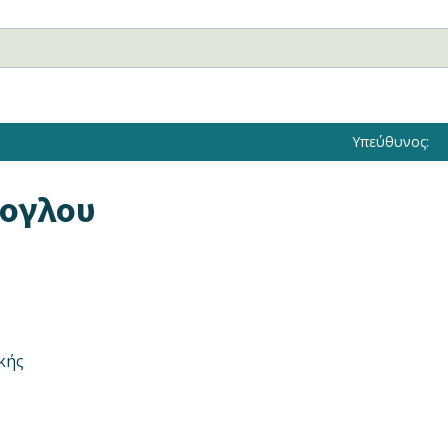
Υπεύθυνος:
κογλου
κής