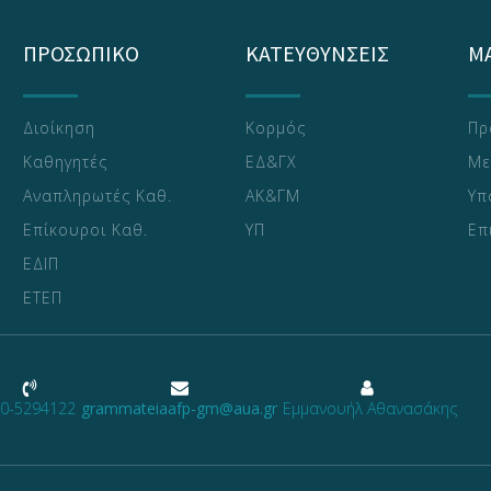
ΠΡΟΣΩΠΙΚΟ
ΚΑΤΕΥΘΥΝΣΕΙΣ
Μ
Διοίκηση
Κορμός
Πρ
Καθηγητές
ΕΔ&ΓΧ
Με
Αναπληρωτές Καθ.
ΑΚ&ΓΜ
Υπ
Επίκουροι Καθ.
ΥΠ
Επ
ΕΔΙΠ
ΕΤΕΠ
0-5294122
grammateiaafp-gm@aua.gr
Εμμανουήλ Αθανασάκης