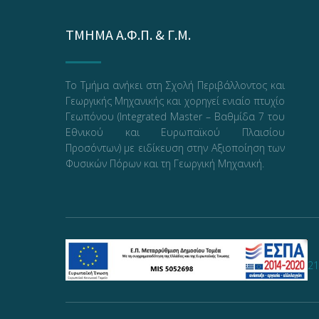
ΤΜΗΜΑ Α.Φ.Π. & Γ.Μ.
Το Τμήμα ανήκει στη Σχολή Περιβάλλοντος και
Γεωργικής Μηχανικής και χορηγεί ενιαίο πτυχίο
Γεωπόνου (Integrated Master – Βαθμίδα 7 του
Εθνικού και Ευρωπαϊκού Πλαισίου
Προσόντων) με ειδίκευση στην Αξιοποίηση των
Φυσικών Πόρων και τη Γεωργική Μηχανική.
21