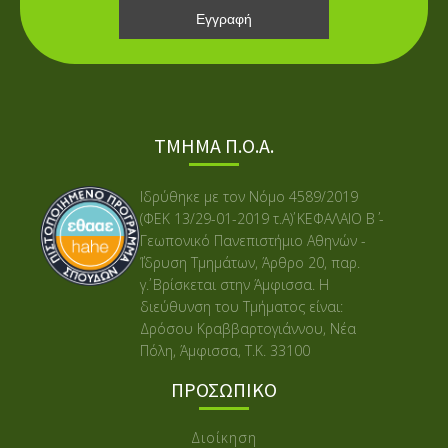
ΤΜΗΜΑ Π.Ο.Α.
Ιδρύθηκε με τον Νόμο 4589/2019
(ΦΕΚ 13/29-01-2019 τ.Α΄) ΚΕΦΑΛΑΙΟ Β΄ -
Γεωπονικό Πανεπιστήμιο Αθηνών -
΄Ίδρυση Τμημάτων, Άρθρο 20, παρ.
γ΄. Βρίσκεται στην Άμφισσα. Η
διεύθυνση του Τμήματος είναι:
Δρόσου Κραββαρτογιάννου, Νέα
Πόλη, Άμφισσα, Τ.Κ. 33100
ΠΡΟΣΩΠΙΚΟ
Διοίκηση