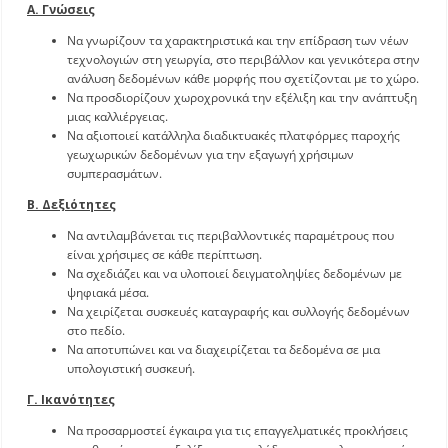
Α. Γνώσεις
Να γνωρίζουν τα χαρακτηριστικά και την επίδραση των νέων
τεχνολογιών στη γεωργία, στο περιβάλλον και γενικότερα στην
ανάλυση δεδομένων κάθε μορφής που σχετίζονται με το χώρο.
Να προσδιορίζουν χωροχρονικά την εξέλιξη και την ανάπτυξη
μιας καλλιέργειας.
Να αξιοποιεί κατάλληλα διαδικτυακές πλατφόρμες παροχής
γεωχωρικών δεδομένων για την εξαγωγή χρήσιμων
συμπερασμάτων.
Β. Δεξιότητες
Να αντιλαμβάνεται τις περιβαλλοντικές παραμέτρους που
είναι χρήσιμες σε κάθε περίπτωση.
Να σχεδιάζει και να υλοποιεί δειγματοληψίες δεδομένων με
ψηφιακά μέσα.
Να χειρίζεται συσκευές καταγραφής και συλλογής δεδομένων
στο πεδίο.
Να αποτυπώνει και να διαχειρίζεται τα δεδομένα σε μια
υπολογιστική συσκευή.
Γ. Ικανότητες
Να προσαρμοστεί έγκαιρα για τις επαγγελματικές προκλήσεις