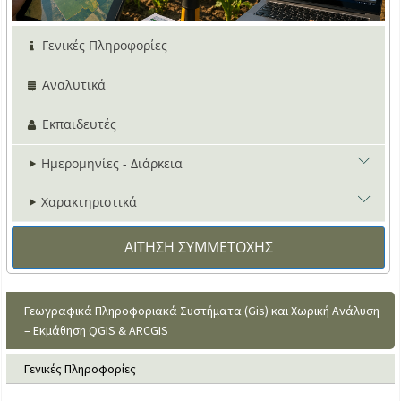
Γενικές Πληροφορίες
Αναλυτικά
Εκπαιδευτές
Ημερομηνίες - Διάρκεια
Χαρακτηριστικά
Έναρξη Προγρ:
Ιούνιος 2026
ECTS:
2.8
ΑΙΤΗΣΗ ΣΥΜΜΕΤΟΧΗΣ
Λήξη Εγγραφών:
18-06-2026
Γλώσσα:
Ελληνικά
Διάρκεια:
1 μήνας
Γεωγραφικά Πληροφοριακά Συστήματα (Gis) και Χωρική Ανάλυση
Εξ αποστάσεως
– Εκμάθηση QGIS & ARCGIS
70
Ώρες
Γενικές Πληροφορίες
Πιστοποιητικό Επιμόρφωσης