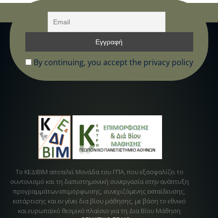
By continuing, you accept the privacy policy
Το ΚΕΔΙΒΙΜ αποτελεί Μονάδα του ΓΠΑ, που εξασφαλίζει το
συντονισμό και τη διεπιστημονική συνεργασία στην ανάπτυξη
προγραμμάτων επιμόρφωσης, συνεχιζόμενης εκπαίδευσης,
κατάρτισης και εν γένει δια βίου μάθησης, με βάση το εθνικό
και ευρωπαϊκό θεσμικό πλαίσιο για τη Δια Βίου Μάθηση