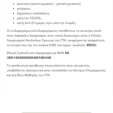
φοιτητές (προπτυχιακούς – μεταπτυχιακούς),
ανέργους,
δημοσίους υπαλλήλους,
μέλη του ΓΕΩΤΕΕ.,
early bird 20 ημέρες πριν από την έναρξη.
Οι ενδιαφερόμενοι/ενδιαφερόμενες καταθέτουν το ανωτέρω ποσό
στον παρακάτω λογαριασμό, στον οποίο δικαιούχος είναι ο Ειδικός
Λογαριασμός Κονδυλίων Έρευνας του ΓΠΑ, αναφέροντας απαραίτητα
το όνομά τους και τον κωδικό ΕΛΚΕ του έργου (κωδικός:
80552
).
Εθνική Τράπεζα στο λογαριασμό με IBAN
GR
2801100400000004001883448
Το αποδεικτικό κατάθεσης επισυνάπτεται στην αίτηση που
υποβάλλεται ηλεκτρονικά στην ιστοσελίδα του Κέντρου Επιμόρφωσης
και Διά Βίου Μάθησης του ΓΠΑ.