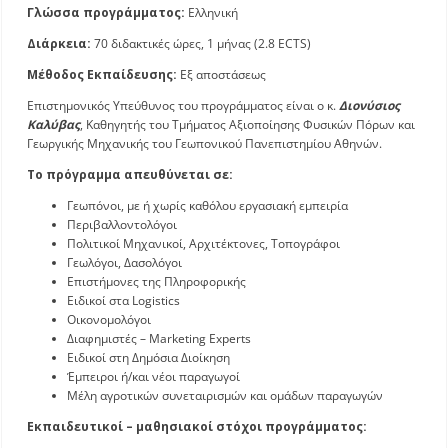
Γλώσσα προγράμματος:
Ελληνική
Οδηγός Σπουδών
Διάρκεια:
70 διδακτικές ώρες, 1 μήνας (2.8 ECTS)
Μέθοδος Εκπαίδευσης:
Εξ αποστάσεως
Επιστημονικός Υπεύθυνος του προγράμματος είναι ο κ.
Διονύσιος
Καλύβας
, Καθηγητής του Τμήματος Αξιοποίησης Φυσικών Πόρων και
Γεωργικής Μηχανικής του Γεωπονικού Πανεπιστημίου Αθηνών.
Το πρόγραμμα απευθύνεται σε:
Γεωπόνοι, με ή χωρίς καθόλου εργασιακή εμπειρία
Περιβαλλοντολόγοι
Πολιτικοί Μηχανικοί, Αρχιτέκτονες, Τοπογράφοι
Γεωλόγοι, Δασολόγοι
Επιστήμονες της Πληροφορικής
Ειδικοί στα Logistics
Οικονομολόγοι
Διαφημιστές – Marketing Experts
Ειδικοί στη Δημόσια Διοίκηση
Έμπειροι ή/και νέοι παραγωγοί
Μέλη αγροτικών συνεταιρισμών και ομάδων παραγωγών
Εκπαιδευτικοί – μαθησιακοί στόχοι προγράμματος: