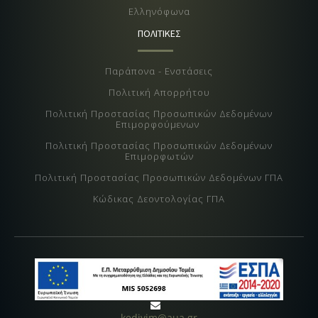
Ελληνόφωνα
ΠΟΛΙΤΙΚΕΣ
Παράπονα - Ενστάσεις
Πολιτική Απορρήτου
Πολιτική Προστασίας Προσωπικών Δεδομένων
Επιμορφούμενων
Πολιτική Προστασίας Προσωπικών Δεδομένων
Επιμορφωτών
Πολιτική Προστασίας Προσωπικών Δεδομένων ΓΠΑ
Κώδικας Δεοντολογίας ΓΠΑ
kedivim@aua.gr